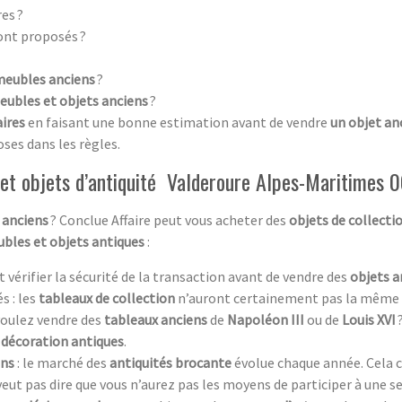
es ?
ont proposés ?
meubles anciens
?
eubles et objets anciens
?
aires
en faisant une bonne estimation avant de vendre
un objet an
oses dans les règles.
 et objets d’antiquité Valderoure Alpes-Maritimes 
 anciens
? Conclue Affaire peut vous acheter des
objets de collecti
bles et objets antiques
:
aut vérifier la sécurité de la transaction avant de vendre des
objets a
s : les
tableaux de collection
n’auront certainement pas la même 
 voulez vendre des
tableaux anciens
de
Napoléon III
ou de
Louis XVI
 décoration antiques
.
ens
: le marché des
antiquités brocante
évolue chaque année. Cela c
 veut pas dire que vous n’aurez pas les moyens de participer à une s