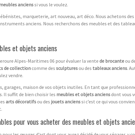
 meubles anciens
si vous le voulez.
 ébénistes, marqueterie, art nouveau, art déco. Nous achetons des
instruments anciens. Nous recherchons des meubles et des tablea
bles et objets anciens
deroure Alpes-Maritimes 06 pour évaluer la vente
de brocante
ou d
s de collection
comme des
sculptures
ou des
tableaux anciens
. A
lez vendre.
, garages, maison de vos objets inutiles. En tant que professionn
 Il suffit de bien choisir les
meubles et objets anciens
dont vous v
des
arts décoratifs
ou des
jouets anciens
si c’est ce qui vous convie
.
ables pour vous acheter des meubles et objets anci
on pour les œuvres d’art dont vous aurez décidé de vous séparer, y 