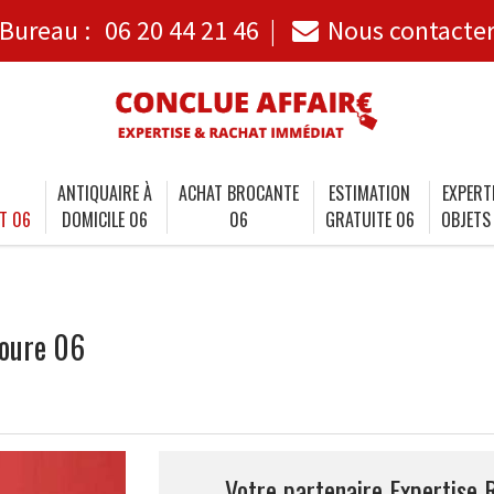
Bureau :
06 20 44 21 46
Nous contacte
ANTIQUAIRE À
ACHAT BROCANTE
ESTIMATION
EXPERT
T 06
DOMICILE 06
06
GRATUITE 06
OBJETS
roure 06
Votre partenaire Expertise 