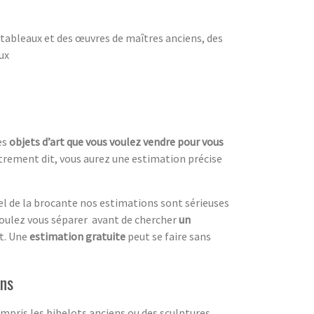
 tableaux et des œuvres de maîtres anciens, des
ux
es
objets d’art que vous voulez vendre pour vous
utrement dit, vous aurez une estimation précise
el de la brocante nos estimations sont sérieuses
oulez vous séparer avant de chercher
un
nt. Une
estimation gratuite
peut se faire sans
ens
compris les bibelots anciens ou des sculptures,