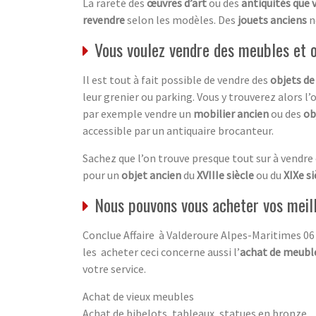
La rareté des
œuvres d’art
ou des
antiquités que 
revendre
selon les modèles. Des
jouets anciens
n
Vous voulez vendre des meubles et 
Il est tout à fait possible de vendre des
objets de
leur grenier ou parking. Vous y trouverez alors l’
par exemple vendre un
mobilier ancien
ou des
ob
accessible par un antiquaire brocanteur.
Sachez que l’on trouve presque tout sur à vendre
pour un
objet ancien
du
XVIIIe siècle
ou du
XIXe si
Nous pouvons vous acheter vos meil
Conclue Affaire à Valderoure Alpes-Maritimes 06 
les acheter ceci concerne aussi l’
achat de meuble
votre service.
Achat de vieux meubles
Achat de bibelots, tableaux, statues en bronze