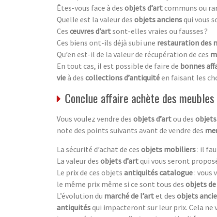
Êtes-vous face à des
objets d’art
communs ou rar
Quelle est la valeur des
objets anciens
qui vous s
Ces
œuvres d’art
sont-elles vraies ou fausses ?
Ces biens ont-ils déjà subi une
restauration des 
Qu’en est-il de la valeur de récupération de ces
m
En tout cas, il est possible de faire de
bonnes aff
vie
à des
collections d’antiquité
en faisant les ch
Conclue affaire achète des meubles
Vous voulez vendre des
objets d’art
ou des
objets
note des points suivants avant de vendre des
meu
La sécurité d’achat de ces
objets mobiliers
: il f
La valeur des
objets d’art
qui vous seront proposé
Le prix de ces objets
antiquités catalogue
: vous
le même prix même si ce sont tous des
objets de
L’évolution du
marché de l’art
et des
objets anci
antiquités
qui impacteront sur leur prix. Cela ne