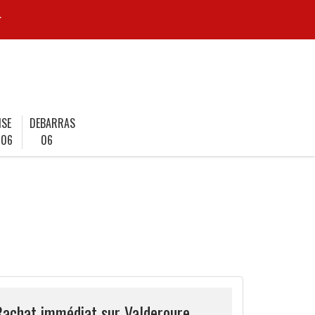
r
ISE
DEBARRAS
 06
06
Rachat immédiat sur Valderoure