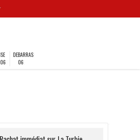
r
ISE
DEBARRAS
 06
06
 Rachat immédiat sur La Turbie