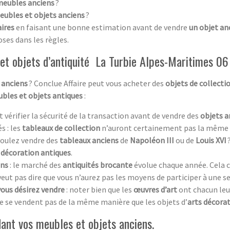
meubles anciens
?
eubles et objets anciens
?
aires
en faisant une bonne estimation avant de vendre
un objet an
oses dans les règles.
et objets d’antiquité La Turbie Alpes-Maritimes 06
 anciens
? Conclue Affaire peut vous acheter des
objets de collecti
bles et objets antiques
:
aut vérifier la sécurité de la transaction avant de vendre des
objets a
s : les
tableaux de collection
n’auront certainement pas la même 
 voulez vendre des
tableaux anciens
de
Napoléon III
ou de
Louis XVI
 décoration antiques
.
ens
: le marché des
antiquités brocante
évolue chaque année. Cela c
 veut pas dire que vous n’aurez pas les moyens de participer à une s
vous désirez vendre
: noter bien que les
œuvres d’art
ont chacun leur 
e se vendent pas de la même manière que les objets d’
arts décorat
ant vos meubles et objets anciens.