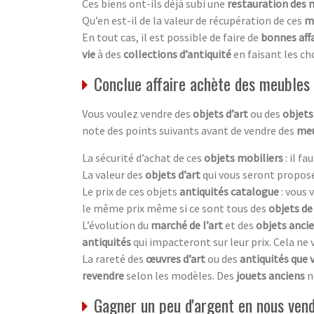
Ces biens ont-ils déjà subi une
restauration des 
Qu’en est-il de la valeur de récupération de ces
m
En tout cas, il est possible de faire de
bonnes aff
vie
à des
collections d’antiquité
en faisant les ch
Conclue affaire achète des meubles 
Vous voulez vendre des
objets d’art
ou des
objets
note des points suivants avant de vendre des
meu
La sécurité d’achat de ces
objets mobiliers
: il f
La valeur des
objets d’art
qui vous seront proposé
Le prix de ces objets
antiquités catalogue
: vous
le même prix même si ce sont tous des
objets de
L’évolution du
marché de l’art
et des
objets anci
antiquités
qui impacteront sur leur prix. Cela ne
La rareté des
œuvres d’art
ou des
antiquités que 
revendre
selon les modèles. Des
jouets anciens
n
Gagner un peu d'argent en nous vend