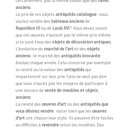
certainement pas la même valeur que des
livres
anciens
.
Le prix de ces objets
antiquités catalogue
: vous
voulez vendre des
tableaux anciens
de
Napoléon III
ou de
Louis XVI
? Vous devez savoir
que ces œuvres n’auront pas le même prix même
si ce sont tous des
objets de décoration antiques
.
L’évolution du
marché de l’art
et des
objets
anciens
: le marché des
antiquités brocante
évolue chaque année. Cela concerne par exemple
la rareté ou la valeur des
antiquités
qui
impacteront sur leur prix. Cela ne veut pas dire
que vous n’aurez pas les moyens de participer à
une session de
vente de meubles et objets
anciens
.
La rareté des
œuvres d’art
ou des
antiquités que
vous désirez vendre
: noter bien que les
œuvres
d’art
ont chacun leur style. Ils peuvent être faciles
ou difficiles à
revendre
selon les modèles. Des