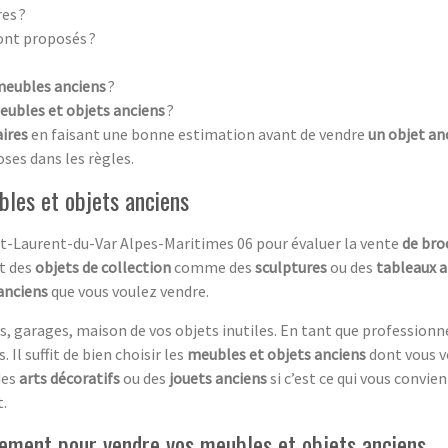
es ?
ont proposés ?
meubles anciens
?
eubles et objets anciens
?
aires
en faisant une bonne estimation avant de vendre
un objet an
oses dans les règles.
bles et objets anciens
nt-Laurent-du-Var Alpes-Maritimes 06 pour évaluer la vente
de bro
t des
objets de collection
comme des
sculptures
ou des
tableaux a
anciens
que vous voulez vendre.
, garages, maison de vos objets inutiles. En tant que professionn
 Il suffit de bien choisir les
meubles et objets anciens
dont vous v
des
arts décoratifs
ou des
jouets anciens
si c’est ce qui vous convie
.
ement pour vendre vos meubles et objets anciens