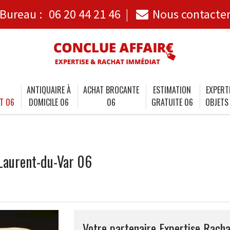
Bureau :
06 20 44 21 46
Nous contacte
ANTIQUAIRE À
ACHAT BROCANTE
ESTIMATION
EXPERT
T 06
DOMICILE 06
06
GRATUITE 06
OBJETS
Laurent-du-Var 06
Votre partenaire Expertise Racha