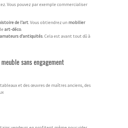
itez. Vous pouvez par exemple commercialiser
histoire de l’art
. Vous obtiendrez un
mobilier
yle
art-déco
.
amateurs d’antiquités
. Cela est avant tout dû à
de meuble sans engagement
 tableaux et des œuvres de maîtres anciens, des
ux
ertains vendeurs en profitent même pour vider