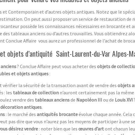
 et Contemporain et d’autres objets antiques. Notez que le spécia
estimation. On peut aussi proposer un service de restauration de m
rocanteur possède les connaissances nécessaires en brocante et ant
ge des tableaux anciens ou d’autres trouvailles. Vous obtiendrez a
sant Conclue Affaire vous aurez un professionnel de l’achat de broca
et objets d’antiquité Saint-Laurent-du-Var Alpes-M
 anciens
? Conclue Affaire peut vous acheter des
objets de collecti
bles et objets antiques
:
aut vérifier la sécurité de la transaction avant de vendre des
objets a
s : les
tableaux de collection
n’auront certainement pas la même 
 voulez vendre des
tableaux anciens
de
Napoléon III
ou de
Louis XVI
 décoration antiques
.
ens
: le marché des
antiquités brocante
évolue chaque année. Cela c
 veut pas dire que vous n’aurez pas les moyens de participer à une s
vous désirez vendre
: noter bien que les
œuvres d’art
ont chacun leur 