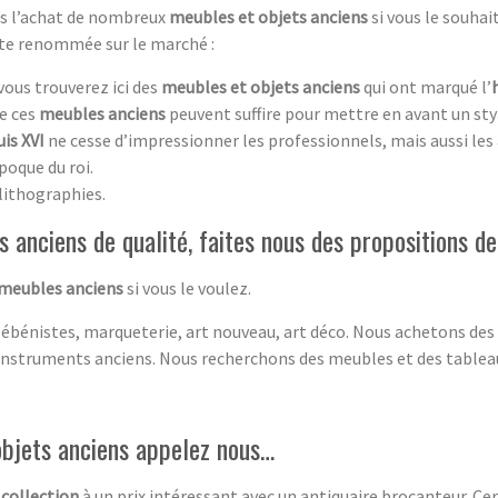
ans l’achat de nombreux
meubles et objets anciens
si vous le souha
rte renommée sur le marché :
 vous trouverez ici des
meubles et objets anciens
qui ont marqué l’
de ces
meubles anciens
peuvent suffire pour mettre en avant un st
is XVI
ne cesse d’impressionner les professionnels, mais aussi les
poque du roi.
lithographies.
 anciens de qualité, faites nous des propositions 
 meubles anciens
si vous le voulez.
 ébénistes, marqueterie, art nouveau, art déco. Nous achetons des
instruments anciens. Nous recherchons des meubles et des tablea
objets anciens appelez nous…
 collection
à un prix intéressant avec un antiquaire brocanteur. C