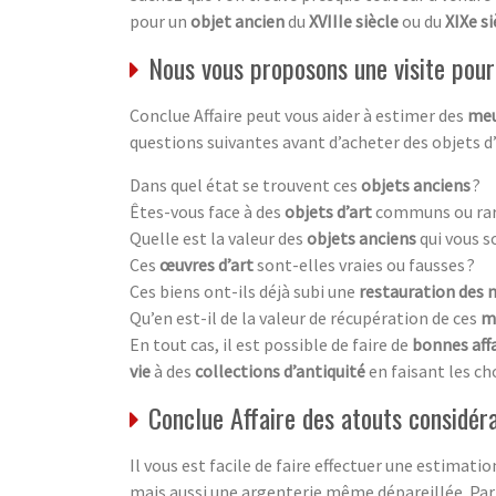
pour un
objet ancien
du
XVIIIe siècle
ou du
XIXe si
Nous vous proposons une visite pour 
Conclue Affaire peut vous aider à estimer des
meu
questions suivantes avant d’acheter des objets d
Dans quel état se trouvent ces
objets anciens
?
Êtes-vous face à des
objets d’art
communs ou rar
Quelle est la valeur des
objets anciens
qui vous s
Ces
œuvres d’art
sont-elles vraies ou fausses ?
Ces biens ont-ils déjà subi une
restauration des 
Qu’en est-il de la valeur de récupération de ces
m
En tout cas, il est possible de faire de
bonnes aff
vie
à des
collections d’antiquité
en faisant les ch
Conclue Affaire des atouts considér
Il vous est facile de faire effectuer une estimati
mais aussi une argenterie même dépareillée. Par