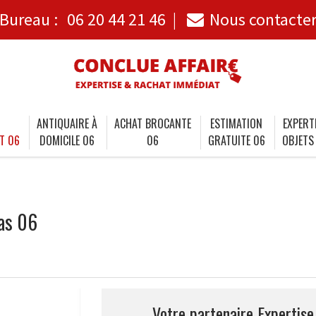
Bureau :
06 20 44 21 46
Nous contacte
ANTIQUAIRE À
ACHAT BROCANTE
ESTIMATION
EXPERT
T 06
DOMICILE 06
06
GRATUITE 06
OBJETS
as 06
Votre partenaire Expertis