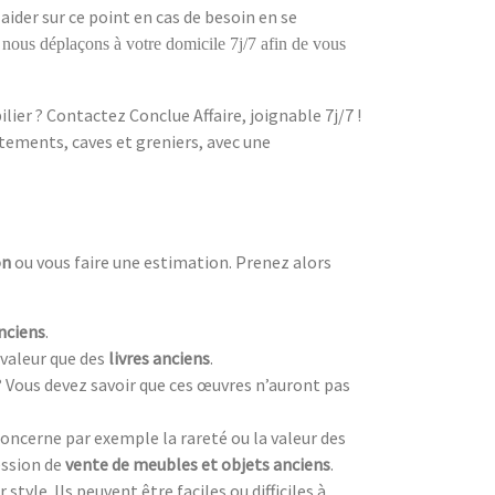
aider sur ce point en cas de besoin en se
 nous déplaçons à votre domicile 7j/7 afin de vous
ier ? Contactez Conclue Affaire, joignable 7j/7 !
tements, caves et greniers, avec une
on
ou vous faire une estimation. Prenez alors
nciens
.
valeur que des
livres anciens
.
? Vous devez savoir que ces œuvres n’auront pas
oncerne par exemple la rareté ou la valeur des
ession de
vente de meubles et objets anciens
.
style. Ils peuvent être faciles ou difficiles à