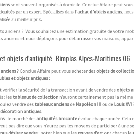
ciens
sont souvent organisés à domicile. Conclue Affaire peut vous 
tiquités
par un expert. Spécialisés dans l’
achat d’objets anciens
, nous
lisée au meilleur prix.
ts anciens ? Vous souhaitez une estimation gratuite de votre mobil
ets anciens et nous déplaçons pour débarrasser vos maisons, appar
 et objets d’antiquité Rimplas Alpes-Maritimes 06
 anciens
? Conclue Affaire peut vous acheter des
objets de collecti
bles et objets antiques
:
aut vérifier la sécurité de la transaction avant de vendre des
objets a
s : les
tableaux de collection
n’auront certainement pas la même 
 voulez vendre des
tableaux anciens
de
Napoléon III
ou de
Louis XVI
 décoration antiques
.
ens
: le marché des
antiquités brocante
évolue chaque année. Cela c
 veut pas dire que vous n’aurez pas les moyens de participer à une s
vous désirez vendre
: noter bien que les
œuvres d’art
ont chacun leur 