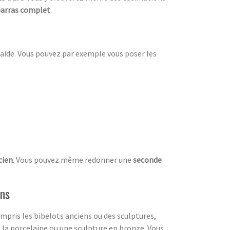
arras complet
.
d’aide. Vous pouvez par exemple vous poser les
cien
. Vous pouvez même redonner une
seconde
ens
compris les bibelots anciens ou des sculptures,
la porcelaine ou une sculpture en bronze. Vous