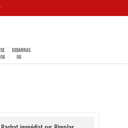
r
ISE
DEBARRAS
 06
06
e Rachat immédiat sur Rimplas