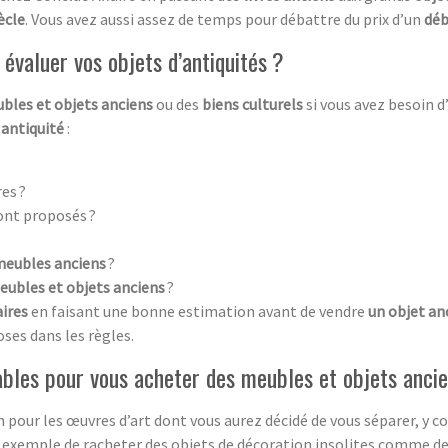
ècle
. Vous avez aussi assez de temps pour débattre du prix d’un
déb
évaluer vos objets d’antiquités ?
bles et objets anciens
ou des
biens culturels
si vous avez besoin 
’
antiquité
:
es ?
ont proposés ?
meubles anciens
?
eubles et objets anciens
?
aires
en faisant une bonne estimation avant de vendre
un objet an
oses dans les règles.
ables pour vous acheter des meubles et objets anci
on pour les œuvres d’art dont vous aurez décidé de vous séparer, y 
 exemple de racheter des objets de décoration insolites comme de 