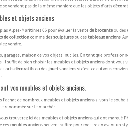
e se vendent pas de la même manière que les objets d’
arts décorat
bles et objets anciens
plas Alpes-Maritimes 06 pour évaluer la vente
de brocante
ou des
s de collection
comme des
sculptures
ou des
tableaux anciens
. A
lez vendre.
, garages, maison de vos objets inutiles. En tant que professionn
 Il suffit de bien choisir les
meubles et objets anciens
dont vous v
des
arts décoratifs
ou des
jouets anciens
si c’est ce qui vous convie
.
ant vos meubles et objets anciens.
ans l’achat de nombreux
meubles et objets anciens
si vous le souha
rte renommée sur le marché :
 vous trouverez ici des
meubles et objets anciens
qui ont marqué l’
de ces
meubles anciens
peuvent suffire pour mettre en avant un st