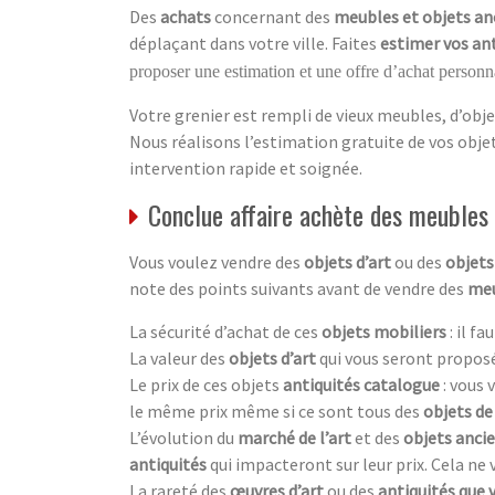
Des
achats
concernant des
meubles et objets an
déplaçant dans votre ville. Faites
estimer vos an
proposer une estimation et une offre d’achat personna
Votre grenier est rempli de vieux meubles, d’obje
Nous réalisons l’estimation gratuite de vos obj
intervention rapide et soignée.
Conclue affaire achète des meubles
Vous voulez vendre des
objets d’art
ou des
objets
note des points suivants avant de vendre des
meu
La sécurité d’achat de ces
objets mobiliers
: il f
La valeur des
objets d’art
qui vous seront proposé
Le prix de ces objets
antiquités catalogue
: vous
le même prix même si ce sont tous des
objets de
L’évolution du
marché de l’art
et des
objets anci
antiquités
qui impacteront sur leur prix. Cela ne
La rareté des
œuvres d’art
ou des
antiquités que 