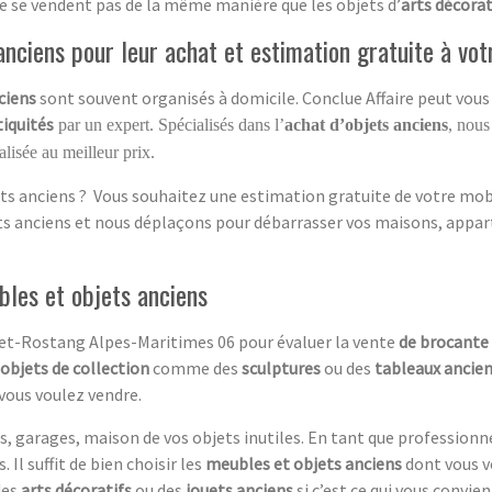
e se vendent pas de la même manière que les objets d’
arts décorat
nciens pour leur achat et estimation gratuite à vot
ciens
sont souvent organisés à domicile. Conclue Affaire peut vous 
tiquités
par un expert. Spécialisés dans l’
achat d’objets anciens
, nous
lisée au meilleur prix.
ts anciens ? Vous souhaitez une estimation gratuite de votre mobil
ets anciens et nous déplaçons pour débarrasser vos maisons, appar
bles et objets anciens
get-Rostang Alpes-Maritimes 06 pour évaluer la vente
de brocante
objets de collection
comme des
sculptures
ou des
tableaux ancie
vous voulez vendre.
, garages, maison de vos objets inutiles. En tant que professionn
 Il suffit de bien choisir les
meubles et objets anciens
dont vous v
des
arts décoratifs
ou des
jouets anciens
si c’est ce qui vous convie