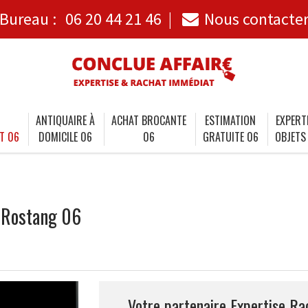
Bureau :
06 20 44 21 46
Nous contacte
ANTIQUAIRE À
ACHAT BROCANTE
ESTIMATION
EXPERT
T 06
DOMICILE 06
06
GRATUITE 06
OBJETS
-Rostang 06
Votre partenaire Expertise R