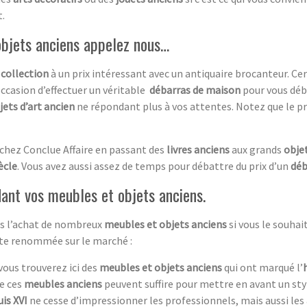
.
objets anciens appelez nous…
 collection
à un prix intéressant avec un antiquaire brocanteur. C
occasion d’effectuer un véritable
débarras de maison
pour vous déb
jets d’art ancien
ne répondant plus à vos attentes. Notez que le pr
 chez Conclue Affaire en passant des
livres anciens
aux grands
objet
ècle
. Vous avez aussi assez de temps pour débattre du prix d’un
déb
ant vos meubles et objets anciens.
ans l’achat de nombreux
meubles et objets anciens
si vous le souha
rte renommée sur le marché :
 vous trouverez ici des
meubles et objets anciens
qui ont marqué l’
de ces
meubles anciens
peuvent suffire pour mettre en avant un st
is XVI
ne cesse d’impressionner les professionnels, mais aussi les