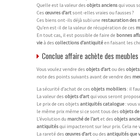
Quelle est la valeur des
objets anciens
qui vous s
Ces
œuvres d’art
sont-elles vraies ou fausses ?
Ces biens ont-ils déjà subi une
restauration des 
Qu’en est-il de la valeur de récupération de ces
m
En tout cas, il est possible de faire de
bonnes aff
vie
à des
collections d’antiquité
en faisant les ch
Conclue affaire achète des meubles
Vous voulez vendre des
objets d’art
ou des
objets
note des points suivants avant de vendre des
meu
La sécurité d’achat de ces
objets mobiliers
: il f
La valeur des
objets d’art
qui vous seront proposé
Le prix de ces objets
antiquités catalogue
: vous
le même prix même si ce sont tous des
objets de
L’évolution du
marché de l’art
et des
objets anci
antiquités
qui impacteront sur leur prix. Cela ne
La rareté des
œuvres d’art
ou des
antiquités que 