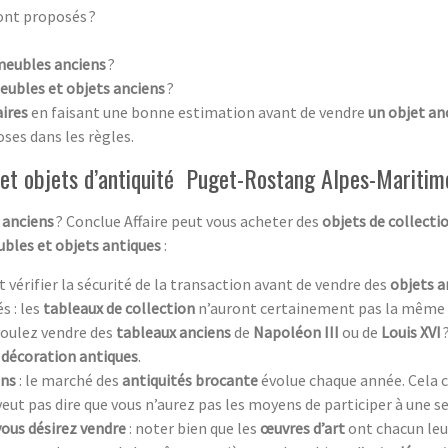
ont proposés ?
meubles anciens
?
eubles et objets anciens
?
aires
en faisant une bonne estimation avant de vendre
un objet an
oses dans les règles.
 et objets d’antiquité Puget-Rostang Alpes-Mariti
 anciens
? Conclue Affaire peut vous acheter des
objets de collecti
bles et objets antiques
:
aut vérifier la sécurité de la transaction avant de vendre des
objets a
s : les
tableaux de collection
n’auront certainement pas la même 
 voulez vendre des
tableaux anciens
de
Napoléon III
ou de
Louis XVI
 décoration antiques
.
ens
: le marché des
antiquités brocante
évolue chaque année. Cela c
 veut pas dire que vous n’aurez pas les moyens de participer à une s
vous désirez vendre
: noter bien que les
œuvres d’art
ont chacun leur 