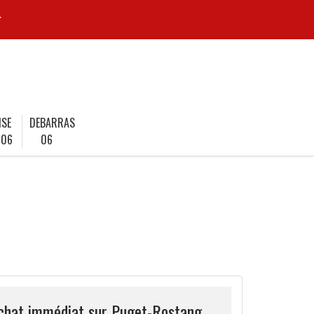
r
ISE
DEBARRAS
 06
06
achat immédiat sur Puget-Rostang