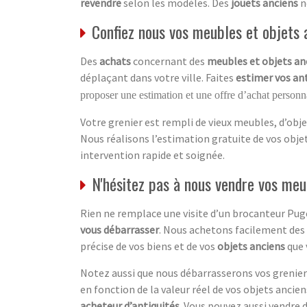
revendre
selon les modèles. Des
jouets anciens
n
Confiez nous vos meubles et objets a
Des
achats
concernant des
meubles et objets an
déplaçant dans votre ville. Faites
estimer vos an
proposer une estimation et une offre d’achat personna
Votre grenier est rempli de vieux meubles, d’obje
Nous réalisons l’estimation gratuite de vos obj
intervention rapide et soignée.
N'hésitez pas à nous vendre vos meu
Rien ne remplace une visite d’un brocanteur Pu
vous débarrasser
. Nous achetons facilement des
précise de vos biens et de vos
objets anciens
que 
Notez aussi que nous débarrasserons vos greniers
en fonction de la valeur réel de vos objets anciens.
acheteur d’antiquités
. Vous pouvez aussi vendre 