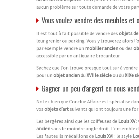
aucun problème sur toute demande de votre part
Vous voulez vendre des meubles et 
Il est tout à fait possible de vendre des
objets de
leur grenier ou parking. Vous y trouverez alors l’
par exemple vendre un
mobilier ancien
ou des
ob
accessible par un antiquaire brocanteur.
Sachez que l’on trouve presque tout sur à vendre
pour un
objet ancien
du
XVIIIe siècle
ou du
XIXe si
Gagner un peu d'argent en nous vend
Notez bien que Conclue Affaire est spécialise d
vos
objets d’art
suivants qui ont toujours une fo
Les bergères ainsi que les coiffeuses de
Louis XV
:
ancien
sans le moindre angle droit. L’ensemble 
Les fauteuils médaillons de
Louis XVI
: le style
Lou