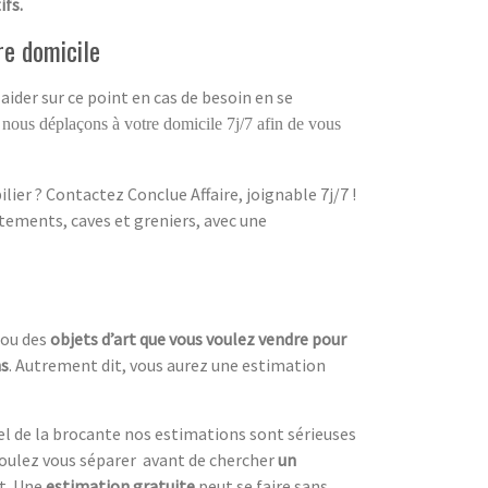
ifs.
re domicile
aider sur ce point en cas de besoin en se
 nous déplaçons à votre domicile 7j/7 afin de vous
ier ? Contactez Conclue Affaire, joignable 7j/7 !
tements, caves et greniers, avec une
ou des
objets d’art que vous voulez vendre pour
ns
. Autrement dit, vous aurez une estimation
el de la brocante nos estimations sont sérieuses
oulez vous séparer avant de chercher
un
nt. Une
estimation gratuite
peut se faire sans