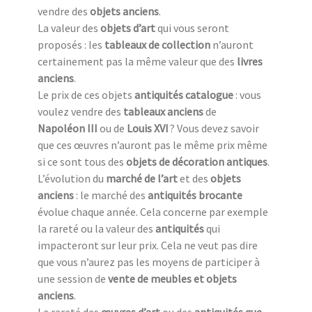
vendre des
objets anciens
.
La valeur des
objets d’art
qui vous seront
proposés : les
tableaux de collection
n’auront
certainement pas la même valeur que des
livres
anciens
.
Le prix de ces objets
antiquités catalogue
: vous
voulez vendre des
tableaux anciens
de
Napoléon III
ou de
Louis XVI
? Vous devez savoir
que ces œuvres n’auront pas le même prix même
si ce sont tous des
objets de décoration antiques
.
L’évolution du
marché de l’art
et des
objets
anciens
: le marché des
antiquités brocante
évolue chaque année. Cela concerne par exemple
la rareté ou la valeur des
antiquités
qui
impacteront sur leur prix. Cela ne veut pas dire
que vous n’aurez pas les moyens de participer à
une session de
vente de meubles et objets
anciens
.
La rareté des
œuvres d’art
ou des
antiquités que