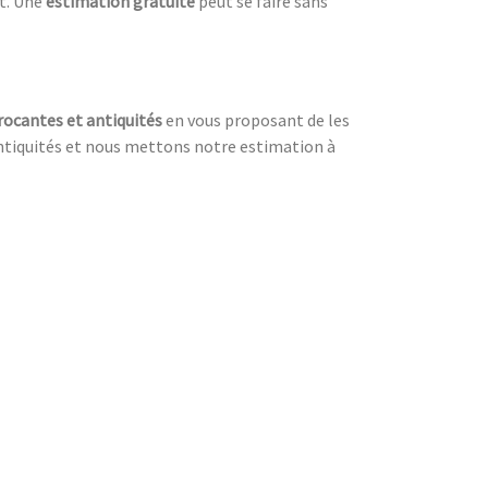
nt. Une
estimation gratuite
peut se faire sans
rocantes et antiquités
en vous proposant de les
 antiquités et nous mettons notre estimation à