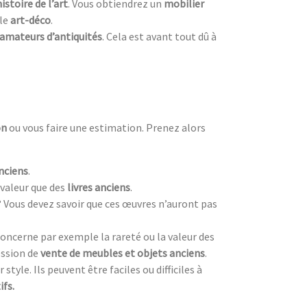
histoire de l’art
. Vous obtiendrez un
mobilier
yle
art-déco
.
amateurs d’antiquités
. Cela est avant tout dû à
on
ou vous faire une estimation. Prenez alors
nciens
.
valeur que des
livres anciens
.
? Vous devez savoir que ces œuvres n’auront pas
oncerne par exemple la rareté ou la valeur des
ession de
vente de meubles et objets anciens
.
style. Ils peuvent être faciles ou difficiles à
ifs.