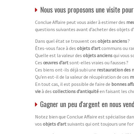
Nous vous proposons une visite pour 
Conclue Affaire peut vous aider à estimer des
meu
questions suivantes avant d’acheter des objets d
Dans quel état se trouvent ces
objets anciens
?
Êtes-vous face à des
objets d’art
communs ou rar
Quelle est la valeur des
objets anciens
qui vous s
Ces
œuvres d’art
sont-elles vraies ou fausses ?
Ces biens ont-ils déjà subi une
restauration des 
Qu’en est-il de la valeur de récupération de ces
m
En tout cas, il est possible de faire de
bonnes aff
vie
à des
collections d’antiquité
en faisant les ch
Gagner un peu d'argent en nous vend
Notez bien que Conclue Affaire est spécialise d
vos
objets d’art
suivants qui ont toujours une fo