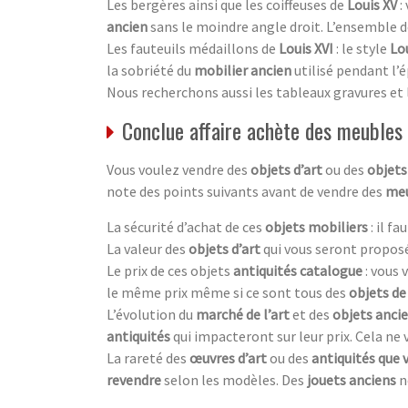
Les bergères ainsi que les coiffeuses de
Louis XV
:
ancien
sans le moindre angle droit. L’ensemble 
Les fauteuils médaillons de
Louis XVI
: le style
Lou
la sobriété du
mobilier ancien
utilisé pendant l’é
Nous recherchons aussi les tableaux gravures et 
Conclue affaire achète des meubles 
Vous voulez vendre des
objets d’art
ou des
objets
note des points suivants avant de vendre des
meu
La sécurité d’achat de ces
objets mobiliers
: il f
La valeur des
objets d’art
qui vous seront proposé
Le prix de ces objets
antiquités catalogue
: vous
le même prix même si ce sont tous des
objets de
L’évolution du
marché de l’art
et des
objets anci
antiquités
qui impacteront sur leur prix. Cela ne
La rareté des
œuvres d’art
ou des
antiquités que 
revendre
selon les modèles. Des
jouets anciens
n