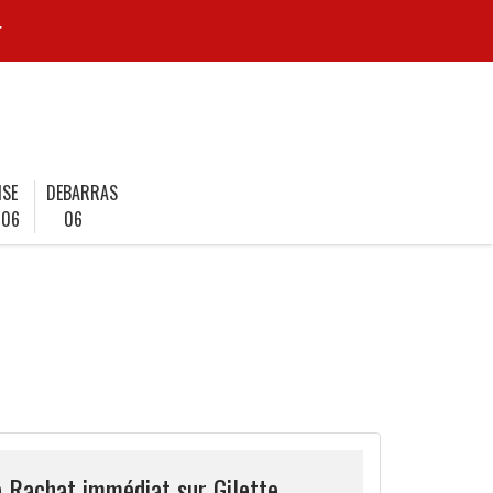
r
ISE
DEBARRAS
 06
06
e Rachat immédiat sur Gilette