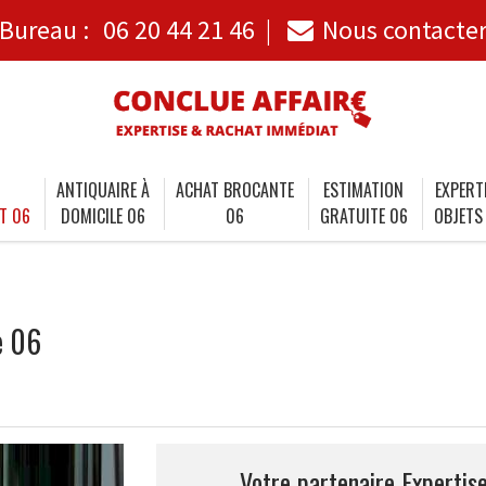
Bureau :
06 20 44 21 46
Nous contacte
ANTIQUAIRE À
ACHAT BROCANTE
ESTIMATION
EXPERT
T 06
DOMICILE 06
06
GRATUITE 06
OBJETS
e 06
Votre partenaire Expertis