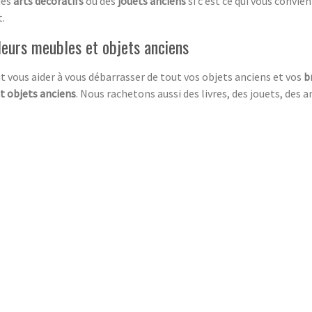
des
arts décoratifs
ou des
jouets anciens
si c’est ce qui vous convie
.
leurs meubles et objets anciens
t vous aider à vous débarrasser de tout vos objets anciens et vos
b
t objets anciens
. Nous rachetons aussi des livres, des jouets, des