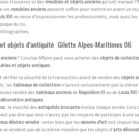
 vous trouverez ici des
meubles et objets anciens
qui ont marqué l’
de ces
meubles anciens
peuvent suffire pour mettre en avant un st
is XVI
ne cesse d’impressionner les professionnels, mais aussi les
poque du roi.
lithographies.
et objets d’antiquité Gilette Alpes-Maritimes 06
 anciens
? Conclue Affaire peut vous acheter des
objets de collecti
bles et objets antiques
:
aut vérifier la sécurité de la transaction avant de vendre des
objets a
s : les
tableaux de collection
n’auront certainement pas la même 
 voulez vendre des
tableaux anciens
de
Napoléon III
ou de
Louis XVI
 décoration antiques
.
ens
: le marché des
antiquités brocante
évolue chaque année. Cela c
 veut pas dire que vous n’aurez pas les moyens de participer à une s
vous désirez vendre
: noter bien que les
œuvres d’art
ont chacun leur 
e se vendent pas de la même manière que les objets d’
arts décorat