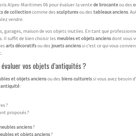
bris Alpes-Maritimes 06 pour évaluer la vente
de brocante
ou des
o
s de collection
comme des
sculptures
ou des
tableaux anciens
. A
lez vendre.
, garages, maison de vos objets inutiles. En tant que professionn
 Il suffit de bien choisir les
meubles et objets anciens
dont vous v
des
arts décoratifs
ou des
jouets anciens
si c’est ce qui vous convie
.
évaluer vos objets d’antiquités ?
bles et objets anciens
ou des
biens culturels
si vous avez besoin 
’
antiquité
:
es ?
ont proposés ?
meubles anciens
?
eubles et objets anciens
?