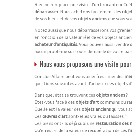
Rien ne remplace une visite d’un brocanteur Cué
débarrasser
. Nous achetons facilement des
objet
de vos biens et de vos
objets anciens
que vous vou
Notez aussi que nous débarrasserons vos greniers
en fonction de la valeur réel de vos objets anciens.
acheteur d’antiquités
. Vous pouvez aussi vendre 
aucun problème sur toute demande de votre part
Nous vous proposons une visite pour 
Conclue Affaire peut vous aider à estimer des
meu
questions suivantes avant d’acheter des objets d
Dans quel état se trouvent ces
objets anciens
?
Êtes-vous face à des
objets d’art
communs ou rar
Quelle est la valeur des
objets anciens
qui vous s
Ces
œuvres d’art
sont-elles vraies ou fausses ?
Ces biens ont-ils déjà subi une
restauration des 
Qu’en est-il de la valeur de récupération de ces
m