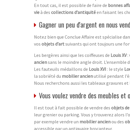
En tout cas, il est possible de faire de
bonnes aff
vie
à des
collections d’antiquité
en faisant les ch
Gagner un peu d'argent en nous vend
Notez bien que Conclue Affaire est spécialise d
vos
objets d’art
suivants qui ont toujours une fo
Les bergères ainsi que les coiffeuses de
Louis XV
:
ancien
sans le moindre angle droit. L’ensemble 
Les fauteuils médaillons de
Louis XVI
: le style
Lou
la sobriété du
mobilier ancien
utilisé pendant l’é
Nous recherchons aussi les tableaux gravures et 
Vous voulez vendre des meubles et 
Il est tout à fait possible de vendre des
objets de
leur grenier ou parking. Vous y trouverez alors l’
par exemple vendre un
mobilier ancien
ou des
ob
accessible par un antiquaire brocanteur.