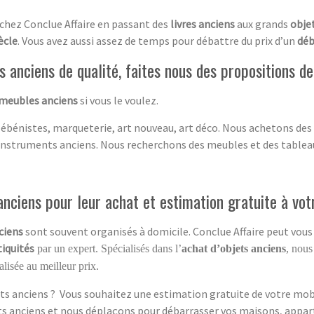
 chez Conclue Affaire en passant des
livres anciens
aux grands
objet
ècle
. Vous avez aussi assez de temps pour débattre du prix d’un
déb
 anciens de qualité, faites nous des propositions 
 meubles anciens
si vous le voulez.
 ébénistes, marqueterie, art nouveau, art déco. Nous achetons des
instruments anciens. Nous recherchons des meubles et des tablea
nciens pour leur achat et estimation gratuite à vot
ciens
sont souvent organisés à domicile. Conclue Affaire peut vous 
tiquités
par un expert. Spécialisés dans l’
achat d’objets anciens
, nous
lisée au meilleur prix.
ts anciens ? Vous souhaitez une estimation gratuite de votre mobil
ets anciens et nous déplaçons pour débarrasser vos maisons, appar