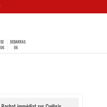
r
ISE
DEBARRAS
 06
06
e Rachat immédiat sur Cuébris