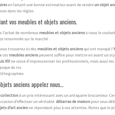
aires
en faisant une bonne estimation avant de vendre
un objet an
oses dans les règles.
ant vos meubles et objets anciens.
ans l’achat de nombreux
meubles et objets anciens
si vous le souha
rte renommée sur le marché :
 vous trouverez ici des
meubles et objets anciens
qui ont marqué l’
de ces
meubles anciens
peuvent suffire pour mettre en avant un st
is XVI
ne cesse d’impressionner les professionnels, mais aussi les
poque du roi.
lithographies.
objets anciens appelez nous…
 collection
à un prix intéressant avec un antiquaire brocanteur. C
occasion d’effectuer un véritable
débarras de maison
pour vous déb
jets d’art ancien
ne répondant plus à vos attentes. Notez que le pr