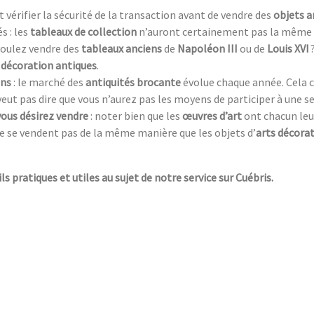
aut vérifier la sécurité de la transaction avant de vendre des
objets a
s : les
tableaux de collection
n’auront certainement pas la même 
 voulez vendre des
tableaux anciens
de
Napoléon III
ou de
Louis XVI
 décoration antiques
.
ens
: le marché des
antiquités brocante
évolue chaque année. Cela c
 veut pas dire que vous n’aurez pas les moyens de participer à une s
vous désirez vendre
: noter bien que les
œuvres d’art
ont chacun leur 
e se vendent pas de la même manière que les objets d’
arts décorat
ls pratiques et utiles au sujet de notre service sur Cuébris.