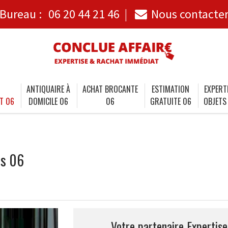
Bureau :
06 20 44 21 46
Nous contacte
ANTIQUAIRE À
ACHAT BROCANTE
ESTIMATION
EXPERT
T 06
DOMICILE 06
06
GRATUITE 06
OBJETS
is 06
Votre partenaire Expertis