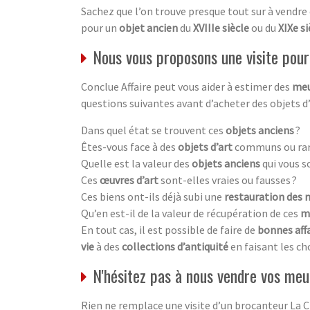
Sachez que l’on trouve presque tout sur à vendre
pour un
objet ancien
du
XVIIIe siècle
ou du
XIXe si
Nous vous proposons une visite pour 
Conclue Affaire peut vous aider à estimer des
meu
questions suivantes avant d’acheter des objets d
Dans quel état se trouvent ces
objets anciens
?
Êtes-vous face à des
objets d’art
communs ou rar
Quelle est la valeur des
objets anciens
qui vous s
Ces
œuvres d’art
sont-elles vraies ou fausses ?
Ces biens ont-ils déjà subi une
restauration des 
Qu’en est-il de la valeur de récupération de ces
m
En tout cas, il est possible de faire de
bonnes aff
vie
à des
collections d’antiquité
en faisant les ch
N'hésitez pas à nous vendre vos meu
Rien ne remplace une visite d’un brocanteur La 