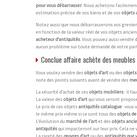
pour vous débarrasser
. Nous achetons facilemen
estimation précise de vos biens et de vos
objets 
Notez aussi que nous débarrasserons vos greniers
en fonction de la valeur réel de vos objets anciens.
acheteur d’antiquités
. Vous pouvez aussi vendre 
aucun problème sur toute demande de votre part
Conclue affaire achète des meubles 
Vous voulez vendre des
objets d’art
ou des
objets
note des points suivants avant de vendre des
meu
La sécurité d’achat de ces
objets mobiliers
: il f
La valeur des
objets d’art
qui vous seront proposé
Le prix de ces objets
antiquités catalogue
: vous
le même prix même si ce sont tous des
objets de
L’évolution du
marché de l’art
et des
objets anci
antiquités
qui impacteront sur leur prix. Cela ne
La rareté des
œuvres d’art
ou des
antiquités que 