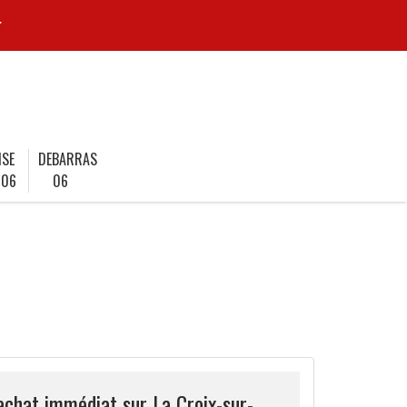
r
ISE
DEBARRAS
 06
06
achat immédiat sur La Croix-sur-