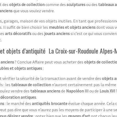
t des
objets de collection
comme des
sculptures
ou des
tableaux a
anciens
que vous voulez vendre.
, garages, maison de vos objets inutiles. En tant que professionn
 Il suffit de bien choisir les
meubles et objets anciens
dont vous v
des
arts décoratifs
ou des
jouets anciens
si c’est ce qui vous convie
.
et objets d’antiquité La Croix-sur-Roudoule Alpes-
 anciens
? Conclue Affaire peut vous acheter des
objets de collecti
bles et objets antiques
:
aut vérifier la sécurité de la transaction avant de vendre des
objets a
s : les
tableaux de collection
n’auront certainement pas la même 
 voulez vendre des
tableaux anciens
de
Napoléon III
ou de
Louis XVI
 décoration antiques
.
ens
: le marché des
antiquités brocante
évolue chaque année. Cela c
 veut pas dire que vous n’aurez pas les moyens de participer à une s
vous désirez vendre
: noter bien que les
œuvres d’art
ont chacun leur 