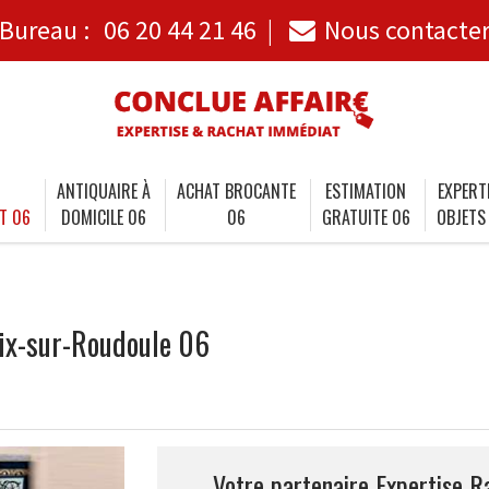
Bureau :
06 20 44 21 46
Nous contacte
ANTIQUAIRE À
ACHAT BROCANTE
ESTIMATION
EXPERT
T 06
DOMICILE 06
06
GRATUITE 06
OBJETS
ix-sur-Roudoule 06
Votre partenaire Expertise R