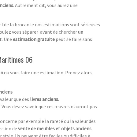
nciens
. Autrement dit, vous aurez une
el de la brocante nos estimations sont sérieuses
oulez vous séparer avant de chercher
un
nt. Une
estimation gratuite
peut se faire sans
Maritimes 06
on
ou vous faire une estimation. Prenez alors
nciens
.
valeur que des
livres anciens
.
? Vous devez savoir que ces œuvres n’auront pas
oncerne par exemple la rareté ou la valeur des
ession de
vente de meubles et objets anciens
.
style. Ils peuvent être faciles ou difficiles à