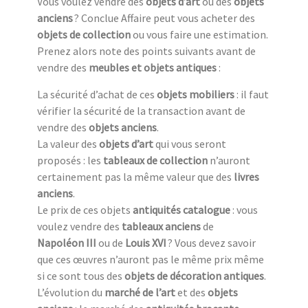
Vous voulez vendre des
objets d’art
ou des
objets
anciens
? Conclue Affaire peut vous acheter des
objets de collection
ou vous faire une estimation.
Prenez alors note des points suivants avant de
vendre des
meubles et objets antiques
:
La sécurité d’achat de ces
objets mobiliers
: il faut
vérifier la sécurité de la transaction avant de
vendre des
objets anciens
.
La valeur des
objets d’art
qui vous seront
proposés : les
tableaux de collection
n’auront
certainement pas la même valeur que des
livres
anciens
.
Le prix de ces objets
antiquités catalogue
: vous
voulez vendre des
tableaux anciens
de
Napoléon III
ou de
Louis XVI
? Vous devez savoir
que ces œuvres n’auront pas le même prix même
si ce sont tous des
objets de décoration antiques
.
L’évolution du
marché de l’art
et des
objets