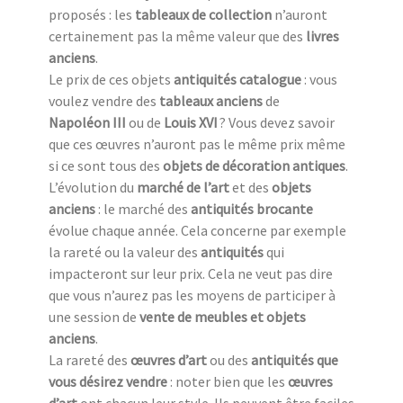
proposés : les
tableaux de collection
n’auront
certainement pas la même valeur que des
livres
anciens
.
Le prix de ces objets
antiquités catalogue
: vous
voulez vendre des
tableaux anciens
de
Napoléon III
ou de
Louis XVI
? Vous devez savoir
que ces œuvres n’auront pas le même prix même
si ce sont tous des
objets de décoration antiques
.
L’évolution du
marché de l’art
et des
objets
anciens
: le marché des
antiquités brocante
évolue chaque année. Cela concerne par exemple
la rareté ou la valeur des
antiquités
qui
impacteront sur leur prix. Cela ne veut pas dire
que vous n’aurez pas les moyens de participer à
une session de
vente de meubles et objets
anciens
.
La rareté des
œuvres d’art
ou des
antiquités que
vous désirez vendre
: noter bien que les
œuvres
d’art
ont chacun leur style. Ils peuvent être faciles