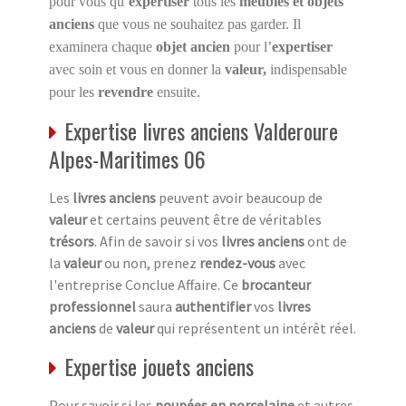
pour vous qu’
expertiser
tous les
meubles et objets
anciens
que vous ne souhaitez pas garder. Il
examinera chaque
objet ancien
pour l’
expertiser
avec soin et vous en donner la
valeur,
indispensable
pour les
revendre
ensuite.
Expertise livres anciens Valderoure
Alpes-Maritimes 06
Les
livres anciens
peuvent avoir beaucoup de
valeur
et certains peuvent être de véritables
trésors
. Afin de savoir si vos
livres anciens
ont de
la
valeur
ou non, prenez
rendez-vous
avec
l'entreprise Conclue Affaire. Ce
brocanteur
professionnel
saura
authentifier
vos
livres
anciens
de
valeur
qui représentent un intérêt réel.
Expertise jouets anciens
Pour savoir si les
poupées en porcelaine
et autres