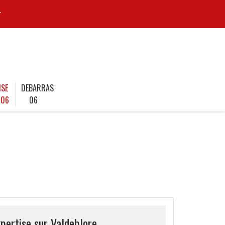
r
ISE
DEBARRAS
 06
06
pertise sur Valdeblore