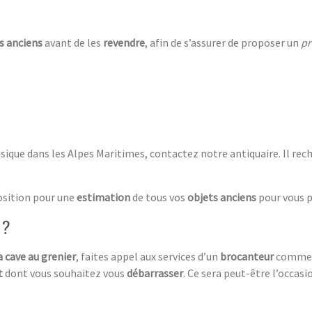
s anciens
avant de les
revendre
, afin de s’assurer de proposer un
pr
ique dans les Alpes Maritimes, contactez notre antiquaire. Il rec
position pour une
estimation
de tous vos
objets anciens
pour vous 
 ?
a cave au grenier
, faites appel aux services d’un
brocanteur
comme l
t
dont vous souhaitez vous
débarrasser
. Ce sera peut-être l’occasi