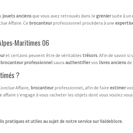
es
jouets anciens
que vous avez retrouvés dans le
grenier
suite à un
lue Affaire. Ce
brocanteur
professionnel procèdera à une
expertis
 Alpes-Maritimes 06
eur
et certains peuvent être de véritables
trésors
. Afin de savoir si
e
brocanteur professionnel
saura
authentifier
vos
livres anciens
de
stimés ?
Conclue Affaire,
brocanteur
professionnel, afin de faire
estimer
vo
ue affaire s'engage à vous racheter les objets dont vous voulez vous s
ls pratiques et utiles au sujet de notre service sur Valdeblore.