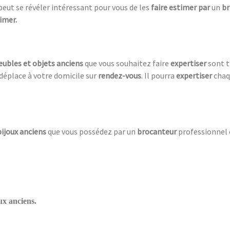
l peut se révéler intéressant pour vous de les
faire estimer par
un
br
imer.
ubles et objets anciens
que vous souhaitez faire
expertiser
sont 
 déplace à votre domicile sur
rendez-vous
. Il pourra
expertiser
chaq
bijoux anciens
que vous possédez par un
brocanteur
professionnel 
ux anciens.