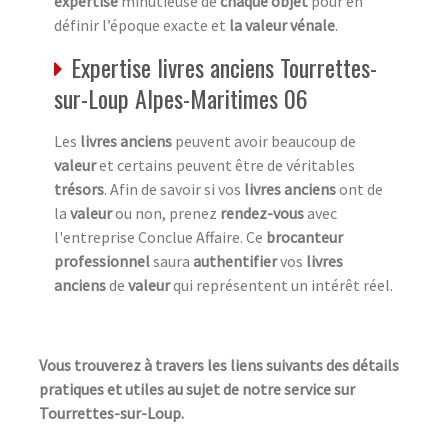
expertise
minutieuse de
chaque objet
pour en
définir l’époque exacte et
la valeur vénale
.
Expertise livres anciens Tourrettes-
sur-Loup Alpes-Maritimes 06
Les
livres anciens
peuvent avoir beaucoup de
valeur
et certains peuvent être de véritables
trésors
. Afin de savoir si vos
livres anciens
ont de
la
valeur
ou non, prenez
rendez-vous
avec
l'entreprise Conclue Affaire. Ce
brocanteur
professionnel
saura
authentifier
vos
livres
anciens
de
valeur
qui représentent un intérêt réel.
Vous trouverez à travers les liens suivants des détails
pratiques et utiles au sujet de notre service sur
Tourrettes-sur-Loup.