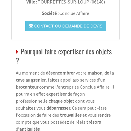
Ville :
TOURRETTES-SUR-LOUP
(
06140
)
Société :
Conclue Affaire
CONTACT OU DEMANDE DE DEVIS
Pourquoi faire expertiser des objets
?
Au moment de
désencombrer
votre
maison
,
de la
cave au grenier
, faites appel aux services d’un
brocanteur
comme l'entreprise Conclue Affaire. Il
pourra en effet
expertiser
de façon
professionnelle
chaque objet
dont vous
souhaitez vous
débarrasser
. Ce sera peut-être
l’occasion de faire des
trouvailles
et vous rendre
compte que vous possédez de réels
trésors
d’
antiquités
.