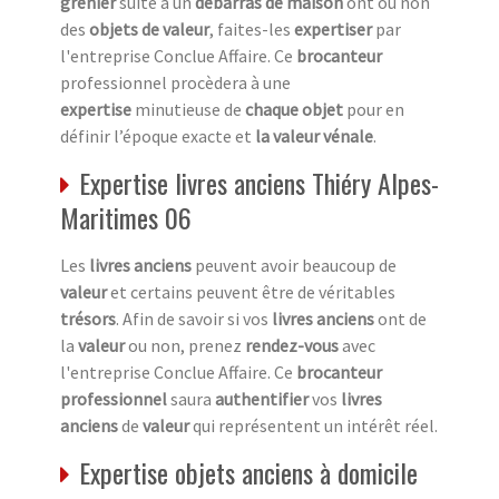
grenier
suite à un
débarras de maison
ont ou non
des
objets de valeur
, faites-les
expertiser
par
l'entreprise Conclue Affaire. Ce
brocanteur
professionnel procèdera à une
expertise
minutieuse de
chaque objet
pour en
définir l’époque exacte et
la valeur vénale
.
Expertise livres anciens Thiéry Alpes-
Maritimes 06
Les
livres anciens
peuvent avoir beaucoup de
valeur
et certains peuvent être de véritables
trésors
. Afin de savoir si vos
livres anciens
ont de
la
valeur
ou non, prenez
rendez-vous
avec
l'entreprise Conclue Affaire. Ce
brocanteur
professionnel
saura
authentifier
vos
livres
anciens
de
valeur
qui représentent un intérêt réel.
Expertise objets anciens à domicile