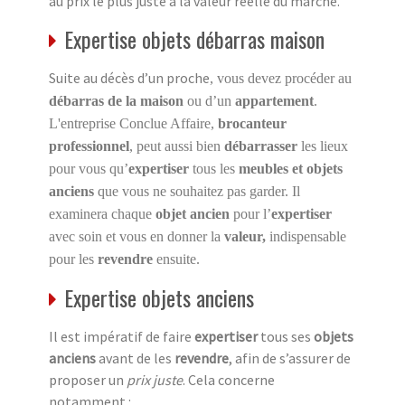
au prix le plus juste à la valeur réelle du marché.
Expertise objets débarras maison
Suite au décès d’un proche
, vous devez procéder au
débarras de la maison
ou d’un
appartement
.
L'entreprise Conclue Affaire,
brocanteur
professionnel
, peut aussi bien
débarrasser
les lieux
pour vous qu’
expertiser
tous les
meubles et objets
anciens
que vous ne souhaitez pas garder. Il
examinera chaque
objet ancien
pour l’
expertiser
avec soin et vous en donner la
valeur,
indispensable
pour les
revendre
ensuite.
Expertise objets anciens
Il est impératif de faire
expertiser
tous ses
objets
anciens
avant de les
revendre
, afin de s’assurer de
proposer un
prix juste
. Cela concerne
notamment :