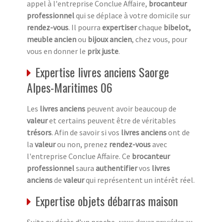
appel à l'entreprise Conclue Affaire,
brocanteur
professionnel
qui se déplace à votre domicile sur
rendez-vous
. Il pourra
expertiser
chaque
bibelot,
meuble ancien
ou
bijoux ancien
, chez vous, pour
vous en donner le
prix juste
.
Expertise livres anciens Saorge
Alpes-Maritimes 06
Les
livres anciens
peuvent avoir beaucoup de
valeur
et certains peuvent être de véritables
trésors
. Afin de savoir si vos
livres anciens
ont de
la
valeur
ou non, prenez
rendez-vous
avec
l'entreprise Conclue Affaire. Ce
brocanteur
professionnel
saura
authentifier
vos
livres
anciens
de
valeur
qui représentent un intérêt réel.
Expertise objets débarras maison
Suite au décès d’un proche