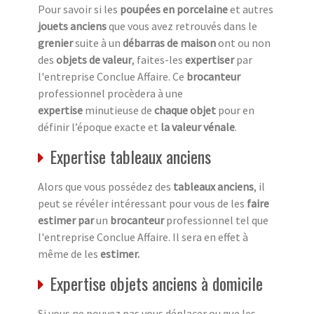
Pour savoir si les
poupées en porcelaine
et autres
jouets anciens
que vous avez retrouvés dans le
grenier
suite à un
débarras de maison
ont ou non
des
objets de valeur
, faites-les
expertiser
par
l'entreprise Conclue Affaire. Ce
brocanteur
professionnel procèdera à une
expertise
minutieuse de
chaque objet
pour en
définir l’époque exacte et
la valeur vénale
.
Expertise tableaux anciens
Alors que vous possédez des
tableaux anciens
, il
peut se révéler intéressant pour vous de les
faire
estimer par
un
brocanteur
professionnel tel que
l'entreprise Conclue Affaire. Il sera en effet à
même de les
estimer.
Expertise objets anciens à domicile
Si vous ne pouvez pas vous déplacer ou que les