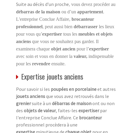
Suite au décès d’un proche
, vous devez procéder au
débarras de la maison
ou d’un
appartement
.
L'entreprise Conclue Affaire,
brocanteur
professionnel
, peut aussi bien
débarrasser
les lieux
pour vous qu’
expertiser
tous les
meubles et objets
anciens
que vous ne souhaitez pas garder. Il
examinera chaque
objet ancien
pour l’
expertiser
avec soin et vous en donner la
valeur,
indispensable
pour les
revendre
ensuite.
Expertise jouets anciens
Pour savoir si les
poupées en porcelaine
et autres
jouets anciens
que vous avez retrouvés dans le
grenier
suite à un
débarras de maison
ont ou non
des
objets de valeur
, faites-les
expertiser
par
l'entreprise Conclue Affaire. Ce
brocanteur
professionnel procèdera à une
expertise
minutieuse de
chaque objet
pour en