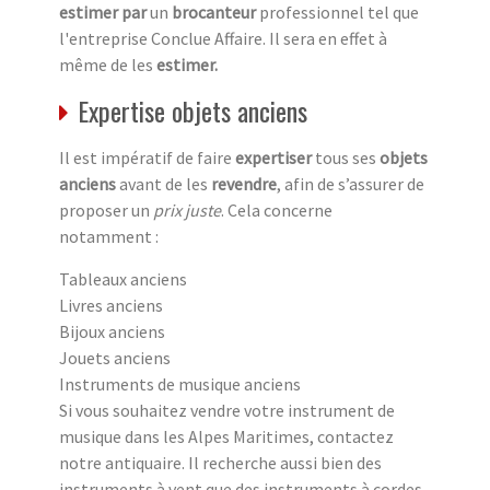
estimer par
un
brocanteur
professionnel tel que
l'entreprise Conclue Affaire. Il sera en effet à
même de les
estimer.
Expertise objets anciens
Il est impératif de faire
expertiser
tous ses
objets
anciens
avant de les
revendre
, afin de s’assurer de
proposer un
prix juste
. Cela concerne
notamment :
Tableaux anciens
Livres anciens
Bijoux anciens
Jouets anciens
Instruments de musique anciens
Si vous souhaitez vendre votre instrument de
musique dans les Alpes Maritimes, contactez
notre antiquaire. Il recherche aussi bien des
instruments à vent que des instruments à cordes.