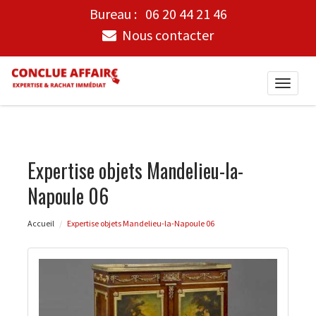
Bureau :
06 20 44 21 46
Nous contacter
Toggle
naviga
Expertise objets Mandelieu-la-
Napoule 06
Accueil
Expertise objets Mandelieu-la-Napoule 06