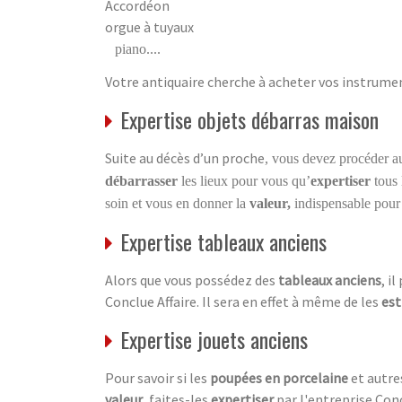
Accordéon
orgue à tuyaux
piano....
Votre antiquaire cherche à acheter vos instrumen
Expertise objets débarras maison
Suite au décès d’un proche
, vous devez procéder 
débarrasser
les lieux pour vous qu’
expertiser
tous
soin et vous en donner la
valeur,
indispensable pour
Expertise tableaux anciens
Alors que vous possédez des
tableaux anciens
, i
Conclue Affaire. Il sera en effet à même de les
est
Expertise jouets anciens
Pour savoir si les
poupées en porcelaine
et autr
valeur
, faites-les
expertiser
par l'entreprise Conc