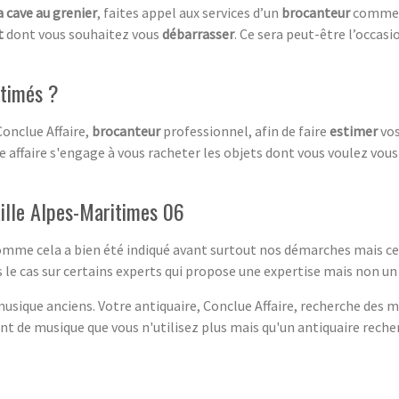
a cave au grenier
, faites appel aux services d’un
brocanteur
comme l
t
dont vous souhaitez vous
débarrasser
. Ce sera peut-être l’occasi
stimés ?
Conclue Affaire,
brocanteur
professionnel, afin de faire
estimer
vo
ue affaire s'engage à vous racheter les objets dont vous voulez vous s
aille Alpes-Maritimes 06
comme cela a bien été indiqué avant surtout nos démarches mais ce
le cas sur certains experts qui propose une expertise mais non un
sique anciens. Votre antiquaire, Conclue Affaire, recherche des m
 de musique que vous n'utilisez plus mais qu'un antiquaire recher