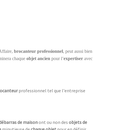
Affaire,
brocanteur professionnel
, peut aussi bien
aminera chaque
objet ancien
pour l’
expertiser
avec
ocanteur
professionnel tel que l'entreprise
débarras de maison
ont ou non des
objets de
e
minutieuse de
chaque objet
pour en définir