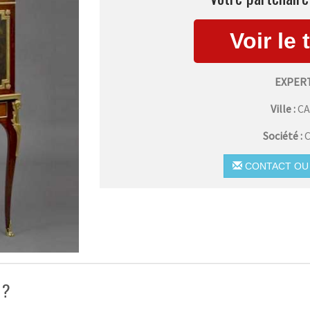
EXPERT
Ville :
CA
Société :
C
CONTACT OU 
 ?