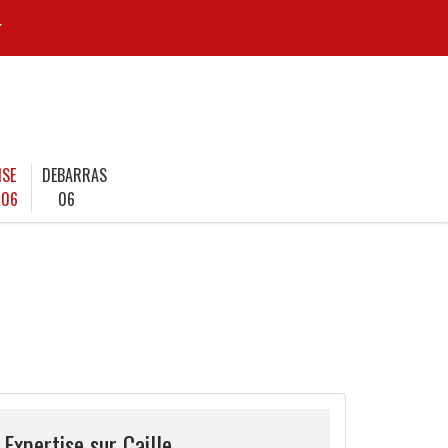
r
ISE
DEBARRAS
 06
06
 Expertise sur Caille