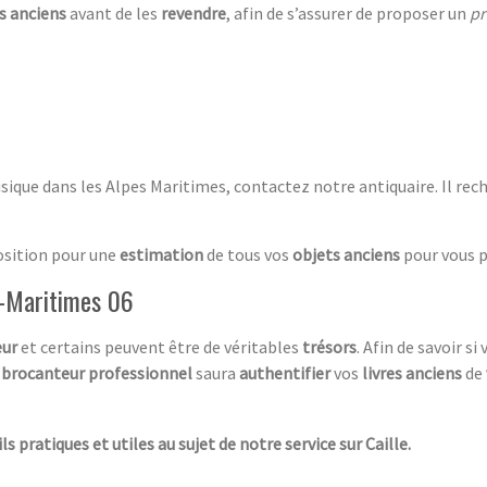
s anciens
avant de les
revendre
, afin de s’assurer de proposer un
pr
ique dans les Alpes Maritimes, contactez notre antiquaire. Il rec
position pour une
estimation
de tous vos
objets anciens
pour vous 
es-Maritimes 06
eur
et certains peuvent être de véritables
trésors
. Afin de savoir si
e
brocanteur professionnel
saura
authentifier
vos
livres anciens
de
s pratiques et utiles au sujet de notre service sur Caille.