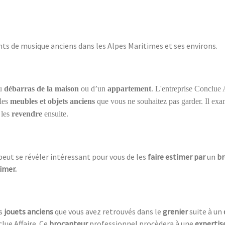
ts de musique anciens dans les Alpes Maritimes et ses environs.
au
débarras de la maison
ou d’un
appartement
. L'entreprise Conclue 
 les
meubles et objets anciens
que vous ne souhaitez pas garder. Il ex
 les
revendre
ensuite.
l peut se révéler intéressant pour vous de les
faire estimer par
un
br
imer.
es
jouets anciens
que vous avez retrouvés dans le
grenier
suite à un
lue Affaire. Ce
brocanteur
professionnel procèdera à une
expertis