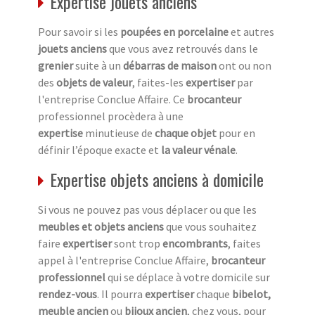
Expertise jouets anciens
Pour savoir si les
poupées en porcelaine
et autres
jouets anciens
que vous avez retrouvés dans le
grenier
suite à un
débarras de maison
ont ou non
des
objets de valeur
, faites-les
expertiser
par
l'entreprise Conclue Affaire. Ce
brocanteur
professionnel procèdera à une
expertise
minutieuse de
chaque objet
pour en
définir l’époque exacte et
la valeur vénale
.
Expertise objets anciens à domicile
Si vous ne pouvez pas vous déplacer ou que les
meubles et objets anciens
que vous souhaitez
faire
expertiser
sont trop
encombrants
, faites
appel à l'entreprise Conclue Affaire,
brocanteur
professionnel
qui se déplace à votre domicile sur
rendez-vous
. Il pourra
expertiser
chaque
bibelot,
meuble ancien
ou
bijoux ancien
, chez vous, pour