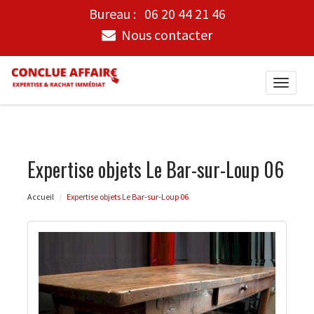
Bureau :
06 20 44 21 46
Nous contacter
Toggle
naviga
Expertise objets Le Bar-sur-Loup 06
Accueil
Expertise objets Le Bar-sur-Loup 06