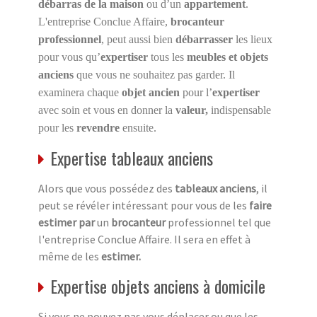
débarras de la maison
ou d’un
appartement
.
L'entreprise Conclue Affaire,
brocanteur
professionnel
, peut aussi bien
débarrasser
les lieux
pour vous qu’
expertiser
tous les
meubles et objets
anciens
que vous ne souhaitez pas garder. Il
examinera chaque
objet ancien
pour l’
expertiser
avec soin et vous en donner la
valeur,
indispensable
pour les
revendre
ensuite.
Expertise tableaux anciens
Alors que vous possédez des
tableaux anciens
, il
peut se révéler intéressant pour vous de les
faire
estimer par
un
brocanteur
professionnel tel que
l'entreprise Conclue Affaire. Il sera en effet à
même de les
estimer.
Expertise objets anciens à domicile
Si vous ne pouvez pas vous déplacer ou que les