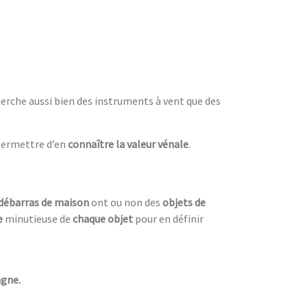
herche aussi bien des instruments à vent que des
permettre d’en
connaître la valeur vénale
.
débarras de maison
ont ou non des
objets de
e
minutieuse de
chaque objet
pour en définir
agne.