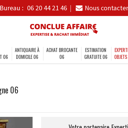
Bureau :
06 20 44 21 46
Nous contacte
ANTIQUAIRE À
ACHAT BROCANTE
ESTIMATION
EXPERT
T 06
DOMICILE 06
06
GRATUITE 06
OBJETS
agne 06
Votre partenaire Expert