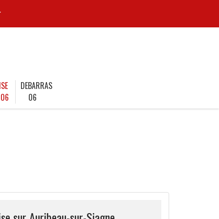
r
ISE
DEBARRAS
 06
06
ise sur Auribeau-sur-Siagne