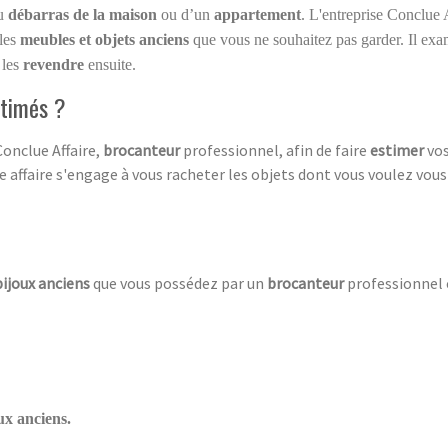
au
débarras de la maison
ou d’un
appartement
. L'entreprise Conclue 
 les
meubles et objets anciens
que vous ne souhaitez pas garder. Il ex
 les
revendre
ensuite.
stimés ?
Conclue Affaire,
brocanteur
professionnel, afin de faire
estimer
vo
ue affaire s'engage à vous racheter les objets dont vous voulez vous s
bijoux anciens
que vous possédez par un
brocanteur
professionnel 
ux anciens.