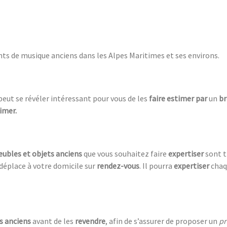
ts de musique anciens dans les Alpes Maritimes et ses environs.
l peut se révéler intéressant pour vous de les
faire estimer par
un
br
imer.
ubles et objets anciens
que vous souhaitez faire
expertiser
sont 
 déplace à votre domicile sur
rendez-vous
. Il pourra
expertiser
chaq
s anciens
avant de les
revendre
, afin de s’assurer de proposer un
pr