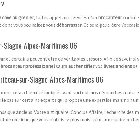
 ?
a cave au grenier
, faites appel aux services d’un
brocanteur
comme l
t
dont vous souhaitez vous
débarrasser
. Ce sera peut-être l’occasi
ur-Siagne Alpes-Maritimes 06
eur
et certains peuvent être de véritables
trésors
. Afin de savoir si
e
brocanteur professionnel
saura
authentifier
vos
livres anciens
de
Auribeau-sur-Siagne Alpes-Maritimes 06
comme cela a bien été indiqué avant surtout nos démarches mais ce
le cas sur certains experts qui propose une expertise mais non un
sique anciens. Votre antiquaire, Conclue Affaire, recherche des m
 de musique que vous n'utilisez plus mais qu'un antiquaire recher