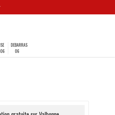
r
ISE
DEBARRAS
 06
06
tion gratuite sur Valbonne