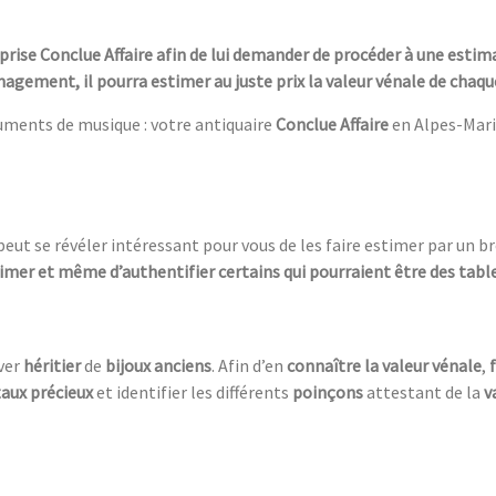
prise Conclue Affaire afin de lui demander de procéder à une estima
agement, il pourra estimer au juste prix la valeur vénale de chaqu
ruments de musique : votre antiquaire
Conclue Affaire
en Alpes-Mari
l peut se révéler intéressant pour vous de les faire estimer par un 
timer et même d’authentifier certains qui pourraient être des tabl
ver
héritier
de
bijoux anciens
. Afin d’en
connaître la valeur vénale
,
aux précieux
et identifier les différents
poinçons
attestant de la
v