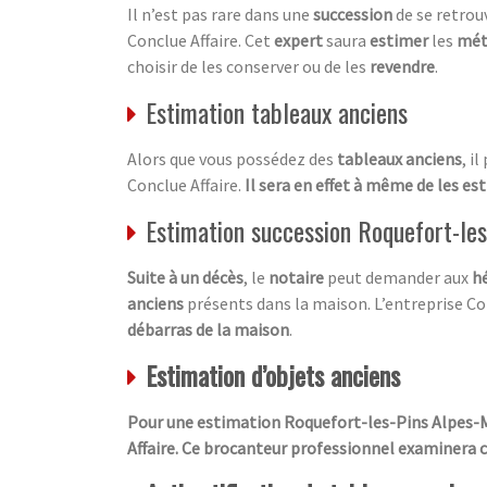
Il n’est pas rare dans une
succession
de se retrou
Conclue Affaire. Cet
expert
saura
estimer
les
mét
choisir de les conserver ou de les
revendre
.
Estimation tableaux anciens
Alors que vous possédez des
tableaux anciens
, i
Conclue Affaire.
Il sera en effet à même de les es
Estimation succession Roquefort-le
Suite à un décès
, le
notaire
peut demander aux
hé
anciens
présents dans la maison. L’entreprise Con
débarras de la maison
.
Estimation d’objets anciens
Pour une estimation Roquefort-les-Pins Alpes-Ma
Affaire. Ce brocanteur professionnel examinera ch