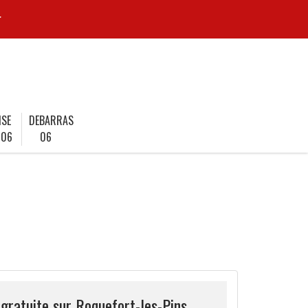
r
ISE
DEBARRAS
 06
06
gratuite sur Roquefort-les-Pins