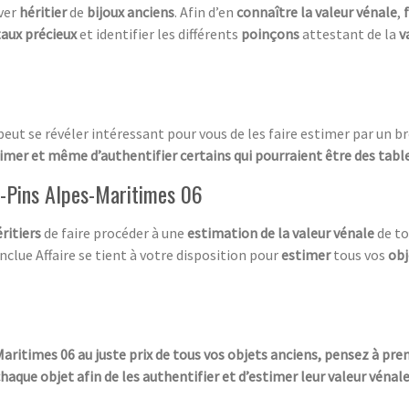
ver
héritier
de
bijoux anciens
. Afin d’en
connaître la valeur vénale
,
aux précieux
et identifier les différents
poinçons
attestant de la
v
l peut se révéler intéressant pour vous de les faire estimer par un 
timer et même d’authentifier certains qui pourraient être des tabl
s-Pins Alpes-Maritimes 06
ritiers
de faire procéder à une
estimation de la valeur vénale
de to
clue Affaire se tient à votre disposition pour
estimer
tous vos
obj
ritimes 06 au juste prix de tous vos objets anciens, pensez à pre
aque objet afin de les authentifier et d’estimer leur valeur vénale