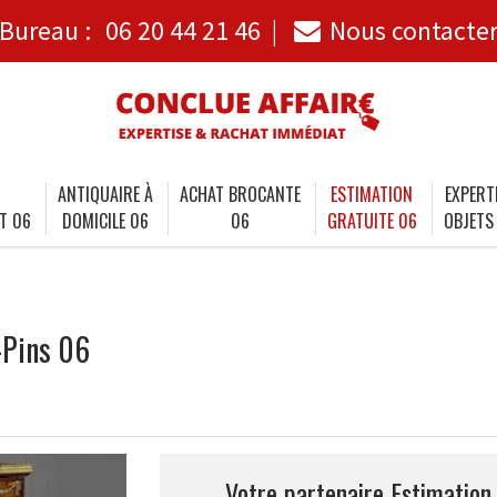
Bureau :
06 20 44 21 46
Nous contacte
ANTIQUAIRE À
ACHAT BROCANTE
ESTIMATION
EXPERT
T 06
DOMICILE 06
06
GRATUITE 06
OBJETS
-Pins 06
Votre partenaire Estimation 