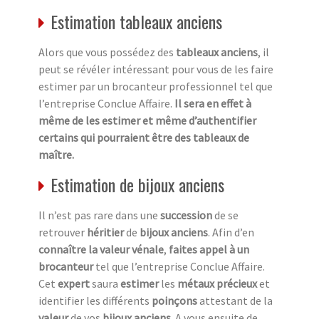
Estimation tableaux anciens
Alors que vous possédez des
tableaux anciens
, il
peut se révéler intéressant pour vous de les faire
estimer par un brocanteur professionnel tel que
l’entreprise Conclue Affaire.
Il sera en effet à
même de les estimer et même d’authentifier
certains qui pourraient être des tableaux de
maître.
Estimation de bijoux anciens
Il n’est pas rare dans une
succession
de se
retrouver
héritier
de
bijoux anciens
. Afin d’en
connaître la valeur vénale
,
faites appel à un
brocanteur
tel que l’entreprise Conclue Affaire.
Cet
expert
saura
estimer
les
métaux précieux
et
identifier les différents
poinçons
attestant de la
valeur
de vos
bijoux anciens
. A vous ensuite de