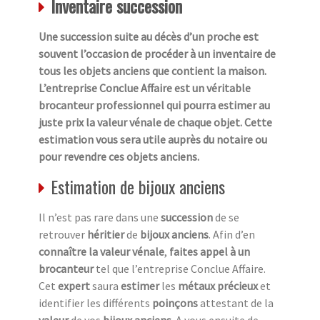
Inventaire succession
Une succession suite au décès d’un proche est
souvent l’occasion de procéder à un inventaire de
tous les objets anciens que contient la maison.
L’entreprise Conclue Affaire est un véritable
brocanteur professionnel qui pourra estimer au
juste prix la valeur vénale de chaque objet. Cette
estimation vous sera utile auprès du notaire ou
pour revendre ces objets anciens.
Estimation de bijoux anciens
Il n’est pas rare dans une
succession
de se
retrouver
héritier
de
bijoux anciens
. Afin d’en
connaître la valeur vénale
,
faites appel à un
brocanteur
tel que l’entreprise Conclue Affaire.
Cet
expert
saura
estimer
les
métaux précieux
et
identifier les différents
poinçons
attestant de la
valeur
de vos
bijoux anciens
. A vous ensuite de