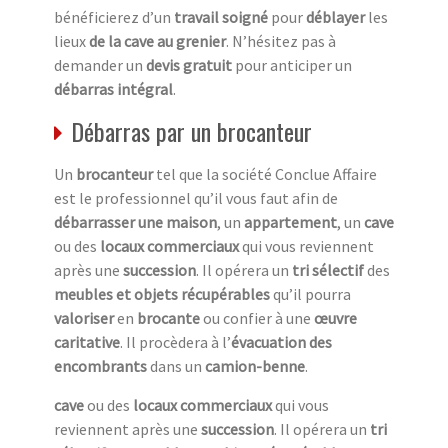
bénéficierez d’un
travail soigné
pour
déblayer
les
lieux
de la cave au grenier
. N’hésitez pas à
demander un
devis gratuit
pour anticiper un
débarras intégral
.
Débarras par un brocanteur
Un
brocanteur
tel que la société Conclue Affaire
est le professionnel qu’il vous faut afin de
débarrasser une maison
, un
appartement
, un
cave
ou des
locaux commerciaux
qui vous reviennent
après une
succession
. Il opérera un
tri sélectif
des
meubles et objets récupérables
qu’il pourra
valoriser
en
brocante
ou confier à une
œuvre
caritative
. Il procèdera à l’
évacuation des
encombrants
dans un
camion-benne
.
cave
ou des
locaux commerciaux
qui vous
reviennent après une
succession
. Il opérera un
tri