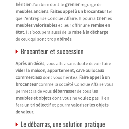
héritier
d’un bien dont le
grenier
regorge de
meubles anciens
.
Faites appel à un brocanteur
tel
que l'entreprise Conclue Affaire. Il pourra
trier
les
meubles valorisables
et leur offrir une
remise en
état
. Il s’occupera aussi de la
mise à la décharge
de ceux qui sont trop
abîmés
.
Brocanteur et succession
Après un décès
, vous allez sans doute devoir faire
vider la maison, appartement, cave ou locaux
commerciaux
dont vous héritez.
Faire appel à un
brocanteur
comme la société Conclue Affaire vous
permettra de vous
débarrasser
de tous
les
meubles et objets
dont vous ne voulez pas. Il en
fera un
tri sélectif
et pourra
valoriser les objets
de valeur
.
Le débarras, une solution pratique