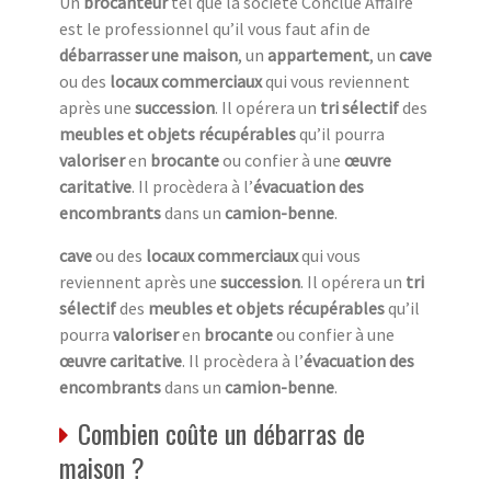
Un
brocanteur
tel que la société Conclue Affaire
est le professionnel qu’il vous faut afin de
débarrasser une maison
, un
appartement
, un
cave
ou des
locaux commerciaux
qui vous reviennent
après une
succession
. Il opérera un
tri sélectif
des
meubles et objets récupérables
qu’il pourra
valoriser
en
brocante
ou confier à une
œuvre
caritative
. Il procèdera à l’
évacuation des
encombrants
dans un
camion-benne
.
cave
ou des
locaux commerciaux
qui vous
reviennent après une
succession
. Il opérera un
tri
sélectif
des
meubles et objets récupérables
qu’il
pourra
valoriser
en
brocante
ou confier à une
œuvre caritative
. Il procèdera à l’
évacuation des
encombrants
dans un
camion-benne
.
Combien coûte un débarras de
maison ?