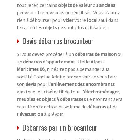
tout jeter, certains
objets de valeur
ou
anciens
peuvent être revendus ou réutilisés. Vous n’aurez
rien à débourser pour
vider
votre
local
sauf dans
le cas où les
objets
ne sont plus utilisables.
Devis débarras brocanteur
Si vous devez procéder à un
débarras de maison
ou
un
débarras d’appartement Utelle Alpes-
Maritimes 06
, n’hésitez pas à demander à la
société Conclue Affaire brocanteur de vous faire
son
devis
pour
l’enlèvement des encombrants
ainsi que le
tri sélectif
de tout l’
électroménager
,
meubles et objets
à
débarrasser.
Le montant sera
calculé en fonction du volume du
débarras
et de
l’
évacuation
à prévoir.
Débarras par un brocanteur