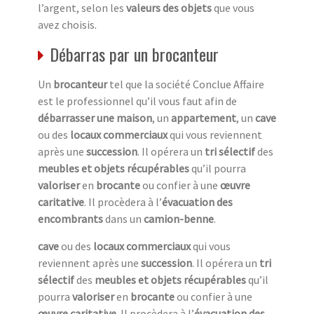
l’argent, selon les
valeurs des objets
que vous
avez choisis.
Débarras par un brocanteur
Un
brocanteur
tel que la société Conclue Affaire
est le professionnel qu’il vous faut afin de
débarrasser une maison
, un
appartement
, un
cave
ou des
locaux commerciaux
qui vous reviennent
après une
succession
. Il opérera un
tri sélectif
des
meubles et objets récupérables
qu’il pourra
valoriser
en
brocante
ou confier à une
œuvre
caritative
. Il procèdera à l’
évacuation des
encombrants
dans un
camion-benne
.
cave
ou des
locaux commerciaux
qui vous
reviennent après une
succession
. Il opérera un
tri
sélectif
des
meubles et objets récupérables
qu’il
pourra
valoriser
en
brocante
ou confier à une
œuvre caritative
. Il procèdera à l’
évacuation des