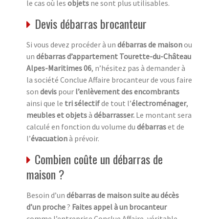
le cas où les
objets
ne sont plus utilisables.
Devis débarras brocanteur
Si vous devez procéder à un
débarras de maison
ou
un
débarras d’appartement Tourette-du-Château
Alpes-Maritimes 06
, n’hésitez pas à demander à
la société Conclue Affaire brocanteur de vous faire
son
devis
pour
l’enlèvement des encombrants
ainsi que le
tri sélectif
de tout l’
électroménager
,
meubles et objets
à
débarrasser.
Le montant sera
calculé en fonction du volume du
débarras
et de
l’
évacuation
à prévoir.
Combien coûte un débarras de
maison ?
Besoin d’un
débarras de maison suite au décès
d’un proche
?
Faites appel à un brocanteur
comme l’entreprise Conclue Affaire, véritable