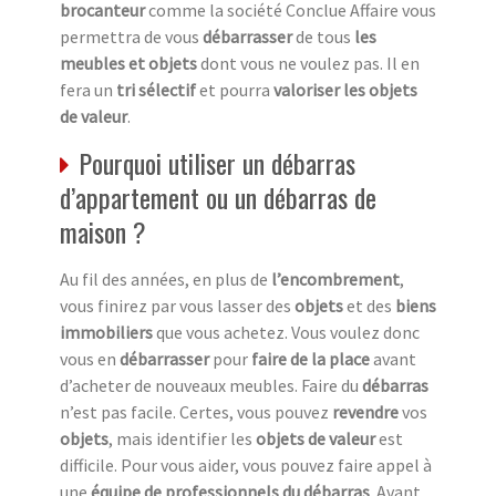
brocanteur
comme la société Conclue Affaire vous
permettra de vous
débarrasser
de tous
les
meubles et objets
dont vous ne voulez pas. Il en
fera un
tri sélectif
et pourra
valoriser les objets
de valeur
.
Pourquoi utiliser un débarras
d’appartement ou un débarras de
maison ?
Au fil des années, en plus de
l’encombrement
,
vous finirez par vous lasser des
objets
et des
biens
immobiliers
que vous achetez. Vous voulez donc
vous en
débarrasser
pour
faire de la place
avant
d’acheter de nouveaux meubles. Faire du
débarras
n’est pas facile. Certes, vous pouvez
revendre
vos
objets
, mais identifier les
objets de valeur
est
difficile. Pour vous aider, vous pouvez faire appel à
une
équipe de professionnels du débarras
. Avant