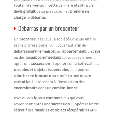
toute intervention, cette dernière établira un
devis gratuit
de sa prestation et
prendra en
charge
le
débarras
.
Débarras par un brocanteur
Un
brocanteur
tel que la société Conclue Affaire
est le professionnel qu’il vous faut afin de
débarrasser une maison
, un
appartement
, un
cave
ou des
locaux commerciaux
qui vous reviennent
après une
succession
. Il opérera un
tri sélectif
des
meubles et objets récupérables
qu’il pourra
valoriser
en
brocante
ou confier à une
œuvre
caritative
. Il procèdera à l’
évacuation des
encombrants
dans un
camion-benne
.
cave
ou des
locaux commerciaux
qui vous
reviennent après une
succession
. Il opérera un
tri
sélectif
des
meubles et objets récupérables
qu’il