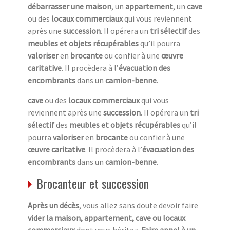
débarrasser une maison
, un
appartement
, un
cave
ou des
locaux commerciaux
qui vous reviennent
après une
succession
. Il opérera un
tri sélectif
des
meubles et objets récupérables
qu’il pourra
valoriser
en
brocante
ou confier à une
œuvre
caritative
. Il procèdera à l’
évacuation des
encombrants
dans un
camion-benne
.
cave
ou des
locaux commerciaux
qui vous
reviennent après une
succession
. Il opérera un
tri
sélectif
des
meubles et objets récupérables
qu’il
pourra
valoriser
en
brocante
ou confier à une
œuvre caritative
. Il procèdera à l’
évacuation des
encombrants
dans un
camion-benne
.
Brocanteur et succession
Après un décès
, vous allez sans doute devoir faire
vider la maison, appartement, cave ou locaux
commerciaux
dont vous héritez.
Faire appel à un