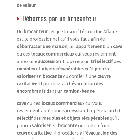
de valeur
.
Débarras par un brocanteur
Un
brocanteur
tel que la société Conclue Affaire
est le professionnel qu’il vous faut afin de
débarrasser une maison
, un
appartement
, un
cave
ou des
locaux commerciaux
qui vous reviennent
après une
succession
. Il opérera un
tri sélectif
des
meubles et objets récupérables
qu’il pourra
valoriser
en
brocante
ou confier à une
œuvre
caritative
. Il procèdera à l’
évacuation des
encombrants
dans un
camion-benne
.
cave
ou des
locaux commerciaux
qui vous
reviennent après une
succession
. Il opérera un
tri
sélectif
des
meubles et objets récupérables
qu’il
pourra
valoriser
en
brocante
ou confier à une
œuvre caritative
. Il procèdera à l’
évacuation des