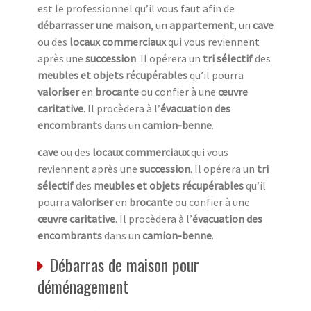
est le professionnel qu’il vous faut afin de
débarrasser une maison
, un
appartement
, un
cave
ou des
locaux commerciaux
qui vous reviennent
après une
succession
. Il opérera un
tri sélectif
des
meubles et objets récupérables
qu’il pourra
valoriser
en
brocante
ou confier à une
œuvre
caritative
. Il procèdera à l’
évacuation des
encombrants
dans un
camion-benne
.
cave
ou des
locaux commerciaux
qui vous
reviennent après une
succession
. Il opérera un
tri
sélectif
des
meubles et objets récupérables
qu’il
pourra
valoriser
en
brocante
ou confier à une
œuvre caritative
. Il procèdera à l’
évacuation des
encombrants
dans un
camion-benne
.
Débarras de maison pour
déménagement