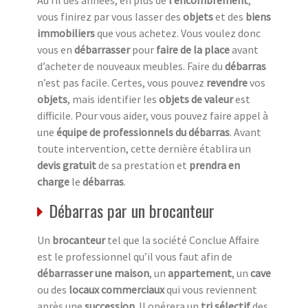
vous finirez par vous lasser des
objets
et des
biens
immobiliers
que vous achetez. Vous voulez donc
vous en
débarrasser
pour
faire de la place
avant
d’acheter de nouveaux meubles. Faire du
débarras
n’est pas facile. Certes, vous pouvez
revendre
vos
objets
, mais identifier les
objets de valeur
est
difficile. Pour vous aider, vous pouvez faire appel à
une
équipe de professionnels du débarras
. Avant
toute intervention, cette dernière établira un
devis gratuit
de sa prestation et
prendra en
charge
le
débarras
.
Débarras par un brocanteur
Un
brocanteur
tel que la société Conclue Affaire
est le professionnel qu’il vous faut afin de
débarrasser une maison
, un
appartement
, un
cave
ou des
locaux commerciaux
qui vous reviennent
après une
succession
. Il opérera un
tri sélectif
des