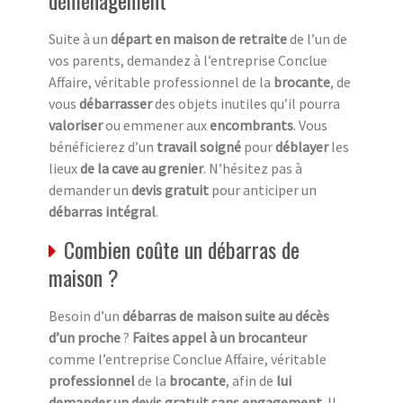
Suite à un
départ en maison de retraite
de l’un de
vos parents, demandez à l’entreprise Conclue
Affaire, véritable professionnel de la
brocante
, de
vous
débarrasser
des objets inutiles qu’il pourra
valoriser
ou emmener aux
encombrants
. Vous
bénéficierez d’un
travail soigné
pour
déblayer
les
lieux
de la cave au grenier
. N’hésitez pas à
demander un
devis gratuit
pour anticiper un
débarras intégral
.
Combien coûte un débarras de
maison ?
Besoin d’un
débarras de maison suite au décès
d’un proche
?
Faites appel à un brocanteur
comme l’entreprise Conclue Affaire, véritable
professionnel
de la
brocante
, afin de
lui
demander un devis gratuit sans engagement
. Il