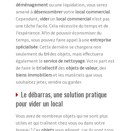
déménagement
ou une liquidation, vous serez
amené à
désencombrer
votre
local commercial
.
Cependant,
vider
un
local commercial
n’est pas
une tâche facile. Cela nécessite du temps et de
l’expérience. Afin de pouvoir économiser du
temps, vous pouvez faire appel à une
entreprise
spécialisée
. Cette dernière se chargera non
seulement du
tri
des objets, mais effectuera
également le
service de nettoyage
. Votre part est
de faire le
tri sélectif
des
objets de valeur
, des
biens immobiliers
et les matériels que vous
souhaitez jeter, vendre ou garder.
Le débarras, une solution pratique
pour vider un local
Vous avez de nombreux objets qui ne sont plus
utiles et qui traînent chez vous ou dans votre
bureau ? Ces
objets
vous gênent, car ils sont trop