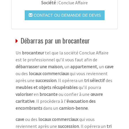
Société :
Conclue Affaire
CONTACT OU DEMANDE DE DEVIS
Débarras par un brocanteur
Un
brocanteur
tel que la société Conclue Affaire
est le professionnel qu’il vous faut afin de
débarrasser une maison
, un
appartement
, un
cave
ou des
locaux commerciaux
qui vous reviennent
après une
succession
. Il opérera un
tri sélectif
des
meubles et objets récupérables
qu’il pourra
valoriser
en
brocante
ou confier à une
œuvre
caritative
. Il procèdera à l’
évacuation des
encombrants
dans un
camion-benne
.
cave
ou des
locaux commerciaux
qui vous
reviennent après une
succession
. Il opérera un
tri