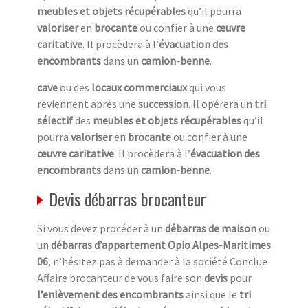
meubles et objets récupérables
qu’il pourra
valoriser
en
brocante
ou confier à une
œuvre
caritative
. Il procèdera à l’
évacuation des
encombrants
dans un
camion-benne
.
cave
ou des
locaux commerciaux
qui vous
reviennent après une
succession
. Il opérera un
tri
sélectif
des
meubles et objets récupérables
qu’il
pourra
valoriser
en
brocante
ou confier à une
œuvre caritative
. Il procèdera à l’
évacuation des
encombrants
dans un
camion-benne
.
Devis débarras brocanteur
Si vous devez procéder à un
débarras de maison
ou
un
débarras d’appartement Opio Alpes-Maritimes
06
, n’hésitez pas à demander à la société Conclue
Affaire brocanteur de vous faire son
devis
pour
l’enlèvement des encombrants
ainsi que le
tri