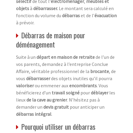
sélectif
de tout l’
électroménager
,
meubles et
objets
à
débarrasser.
Le montant sera calculé en
fonction du volume du
débarras
et de l’
évacuation
à prévoir.
Débarras de maison pour
déménagement
Suite à un
départ en maison de retraite
de l’un de
vos parents, demandez à l’entreprise Conclue
Affaire, véritable professionnel de la
brocante
, de
vous
débarrasser
des objets inutiles qu’il pourra
valoriser
ou emmener aux
encombrants
. Vous
bénéficierez d’un
travail soigné
pour
déblayer
les
lieux
de la cave au grenier
. N’hésitez pas à
demander un
devis gratuit
pour anticiper un
débarras intégral
.
Pourquoi utiliser un débarras