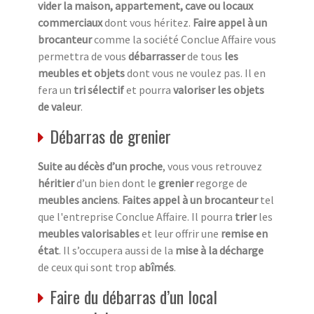
vider la maison, appartement, cave ou locaux
commerciaux
dont vous héritez.
Faire appel à un
brocanteur
comme la société Conclue Affaire vous
permettra de vous
débarrasser
de tous
les
meubles et objets
dont vous ne voulez pas. Il en
fera un
tri sélectif
et pourra
valoriser les objets
de valeur
.
Débarras de grenier
Suite au décès d’un proche
, vous vous retrouvez
héritier
d’un bien dont le
grenier
regorge de
meubles anciens
.
Faites appel à un brocanteur
tel
que l'entreprise Conclue Affaire. Il pourra
trier
les
meubles valorisables
et leur offrir une
remise en
état
. Il s’occupera aussi de la
mise à la décharge
de ceux qui sont trop
abîmés
.
Faire du débarras d’un local