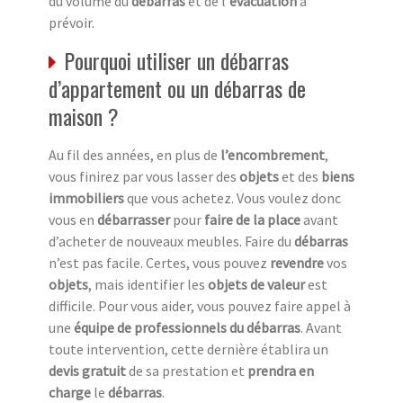
du volume du
débarras
et de l’
évacuation
à
prévoir.
Pourquoi utiliser un débarras
d’appartement ou un débarras de
maison ?
Au fil des années, en plus de
l’encombrement
,
vous finirez par vous lasser des
objets
et des
biens
immobiliers
que vous achetez. Vous voulez donc
vous en
débarrasser
pour
faire de la place
avant
d’acheter de nouveaux meubles. Faire du
débarras
n’est pas facile. Certes, vous pouvez
revendre
vos
objets
, mais identifier les
objets de valeur
est
difficile. Pour vous aider, vous pouvez faire appel à
une
équipe de professionnels du débarras
. Avant
toute intervention, cette dernière établira un
devis gratuit
de sa prestation et
prendra en
charge
le
débarras
.