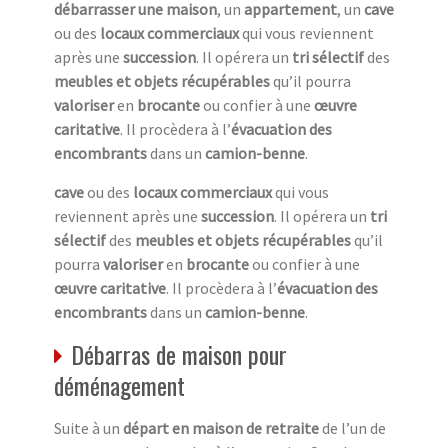
débarrasser une maison
, un
appartement
, un
cave
ou des
locaux commerciaux
qui vous reviennent
après une
succession
. Il opérera un
tri sélectif
des
meubles et objets récupérables
qu’il pourra
valoriser
en
brocante
ou confier à une
œuvre
caritative
. Il procèdera à l’
évacuation des
encombrants
dans un
camion-benne
.
cave
ou des
locaux commerciaux
qui vous
reviennent après une
succession
. Il opérera un
tri
sélectif
des
meubles et objets récupérables
qu’il
pourra
valoriser
en
brocante
ou confier à une
œuvre caritative
. Il procèdera à l’
évacuation des
encombrants
dans un
camion-benne
.
Débarras de maison pour
déménagement
Suite à un
départ en maison de retraite
de l’un de