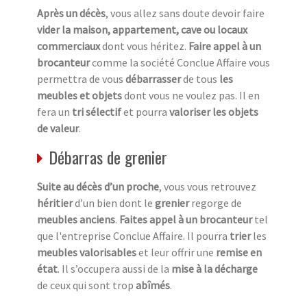
Après un décès
, vous allez sans doute devoir faire
vider la maison, appartement, cave ou locaux
commerciaux
dont vous héritez.
Faire appel à un
brocanteur
comme la société Conclue Affaire vous
permettra de vous
débarrasser
de tous
les
meubles et objets
dont vous ne voulez pas. Il en
fera un
tri sélectif
et pourra
valoriser les objets
de valeur
.
Débarras de grenier
Suite au décès d’un proche
, vous vous retrouvez
héritier
d’un bien dont le
grenier
regorge de
meubles anciens
.
Faites appel à un brocanteur
tel
que l'entreprise Conclue Affaire. Il pourra
trier
les
meubles valorisables
et leur offrir une
remise en
état
. Il s’occupera aussi de la
mise à la décharge
de ceux qui sont trop
abîmés
.