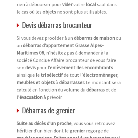
rien à débourser pour
vider
votre
local
sauf dans
le cas où les
objets
ne sont plus utilisables.
Devis débarras brocanteur
Si vous devez procéder à un
débarras de maison
ou
un
débarras d’appartement Grasse Alpes-
Maritimes 06
, n’hésitez pas à demander à la
société Conclue Affaire brocanteur de vous faire
son
devis
pour
l’enlèvement des encombrants
ainsi que le
tri sélectif
de tout l’
électroménager
,
meubles et objets
à
débarrasser.
Le montant sera
calculé en fonction du volume du
débarras
et de
l’
évacuation
à prévoir.
Débarras de grenier
Suite au décès d’un proche
, vous vous retrouvez
héritier
d’un bien dont le
grenier
regorge de
meubles anciens
.
Faites appel à un brocanteur
tel