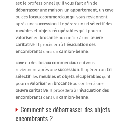
est le professionnel qu’il vous faut afin de
débarrasser une maison
, un
appartement
, un
cave
ou des
locaux commerciaux
qui vous reviennent
après une
succession
. Il opérera un
tri sélectif
des
meubles et objets récupérables
qu’il pourra
valoriser
en
brocante
ou confier à une
œuvre
caritative
. Il procèdera à l’
évacuation des
encombrants
dans un
camion-benne
.
cave
ou des
locaux commerciaux
qui vous
reviennent après une
succession
. Il opérera un
tri
sélectif
des
meubles et objets récupérables
qu’il
pourra
valoriser
en
brocante
ou confier à une
œuvre caritative
. Il procèdera à l’
évacuation des
encombrants
dans un
camion-benne
.
Comment se débarrasser des objets
encombrants ?