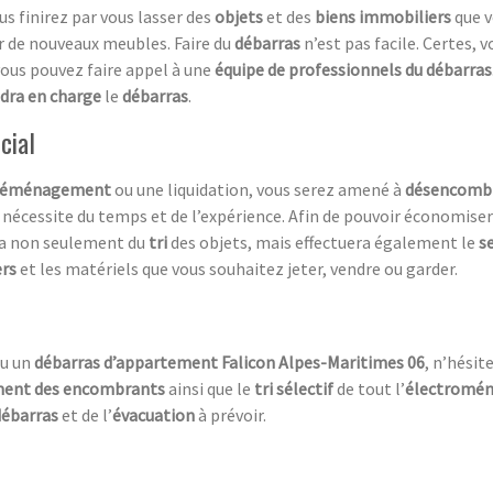
ous finirez par vous lasser des
objets
et des
biens immobiliers
que v
r de nouveaux meubles. Faire du
débarras
n’est pas facile. Certes, 
, vous pouvez faire appel à une
équipe de professionnels du débarras
dra en charge
le
débarras
.
cial
déménagement
ou une liquidation, vous serez amené à
désencomb
a nécessite du temps et de l’expérience. Afin de pouvoir économise
era non seulement du
tri
des objets, mais effectuera également le
s
ers
et les matériels que vous souhaitez jeter, vendre ou garder.
u un
débarras d’appartement Falicon Alpes-Maritimes 06
, n’hésit
ment des encombrants
ainsi que le
tri sélectif
de tout l’
électromén
débarras
et de l’
évacuation
à prévoir.