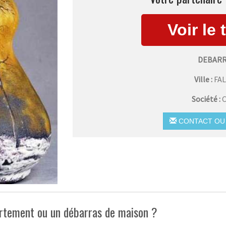
DEBARR
Ville :
FA
Société :
C
CONTACT OU 
artement ou un débarras de maison ?