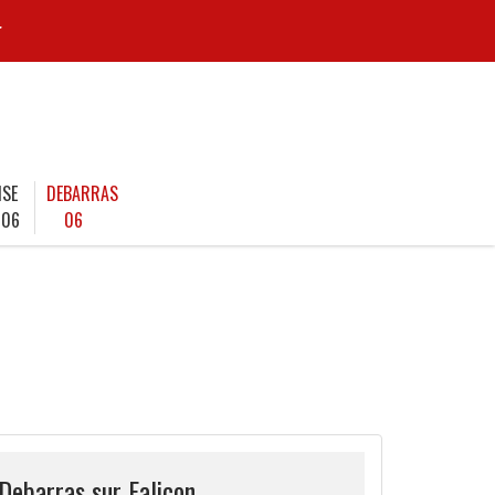
r
ISE
DEBARRAS
 06
06
Debarras sur Falicon