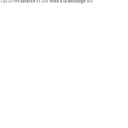
i qu’un
tri-sélectif
et une
mise à la décharge
des