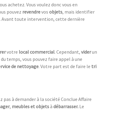
ous achetez. Vous voulez donc vous en
vous pouvez
revendre
vos
objets
, mais identifier
. Avant toute intervention, cette dernière
rer
votre
local commercial
. Cependant,
vider
un
r du temps, vous pouvez faire appel à une
ervice de nettoyage
. Votre part est de faire le
tri
ez pas à demander à la société Conclue Affaire
ager
,
meubles et objets
à
débarrasser.
Le