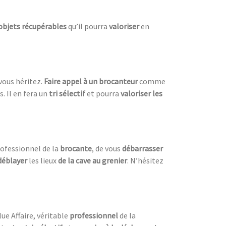
objets récupérables
qu’il pourra
valoriser
en
vous héritez.
Faire appel à un brocanteur
comme
. Il en fera un
tri sélectif
et pourra
valoriser les
rofessionnel de la
brocante
, de vous
débarrasser
déblayer
les lieux
de la cave au grenier
. N’hésitez
e Affaire, véritable
professionnel
de la