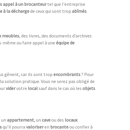
es appel à un brocanteur
tel que l'entreprise
e à la décharge
de ceux qui sont trop
abîmés
.
x meubles
, des livres, des documents d’archives
-même ou faire appel à une
équipe de
s gênent, car ils sont trop
encombrants
? Pour
 la solution pratique. Vous ne serez pas obligé de
our
vider
votre
local
sauf dans le cas où les
objets
, un
appartement
, un
cave
ou des
locaux
s
qu’il pourra
valoriser
en
brocante
ou confier à