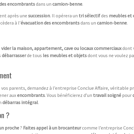
 des encombrants
dans un
camion-benne
.
nent après une
succession
. Il opérera un
tri sélectif
des
meubles et 
ocèdera à l’
évacuation des encombrants
dans un
camion-benne
.
e
vider la maison, appartement, cave ou locaux commerciaux
dont 
s
débarrasser
de tous
les meubles et objets
dont vous ne voulez pas
ment
e vos parents, demandez à l’entreprise Conclue Affaire, véritable p
ner aux
encombrants
. Vous bénéficierez d’un
travail soigné
pour
un
débarras intégral
.
on ?
’un proche
?
Faites appel à un brocanteur
comme l’entreprise Conclu