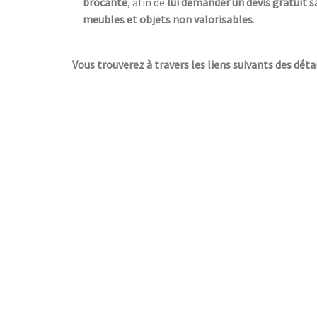
brocante
, afin de
lui demander un devis gratuit
meubles et objets non valorisables
.
Vous trouverez à travers les liens suivants des détai