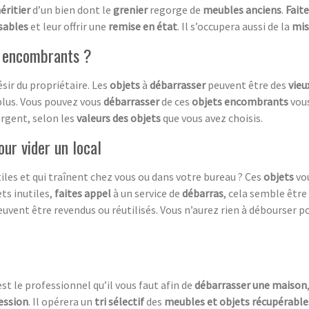
éritier
d’un bien dont le
grenier
regorge de
meubles anciens
.
Fait
sables
et leur offrir une
remise en état
. Il s’occupera aussi de la
mis
 encombrants ?
ésir du propriétaire. Les
objets
à
débarrasser
peuvent être des
vieu
 plus. Vous pouvez vous
débarrasser
de ces
objets encombrants
vous
argent, selon les
valeurs des objets
que vous avez choisis.
our vider un local
iles et qui traînent chez vous ou dans votre bureau ? Ces
objets
vou
ts inutiles,
faites appel
à un service de
débarras
, cela semble être
uvent être revendus ou réutilisés. Vous n’aurez rien à débourser p
est le professionnel qu’il vous faut afin de
débarrasser une maison
ession
. Il opérera un
tri sélectif
des
meubles et objets récupérable