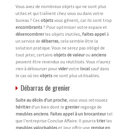
Vous avez de nombreux objets qui ne sont plus
utiles et qui traînent chez vous ou dans votre
bureau ? Ces
objets
vous gênent, car ils sont trop
encombrants
? Pour optimiser votre espace et
désencombrer
les objets inutiles,
faites appel
à
un service de
débarras
, cela semble être la
solution pratique. Vous ne serez pas obligé de
tout jeter, certains
objets de valeur
ou
anciens
peuvent être revendus ou réutilisés. Vous n’aurez
rien à débourser pour
vider
votre
local
sauf dans
le cas où les
objets
ne sont plus utilisables.
Débarras de grenier
Suite au décès d’un proche
, vous vous retrouvez
héritier
d’un bien dont le
grenier
regorge de
meubles anciens
.
Faites appel à un brocanteur
tel
que l'entreprise Conclue Affaire. Il pourra
trier
les
meubles valorisables
et leur offrir une
remise en