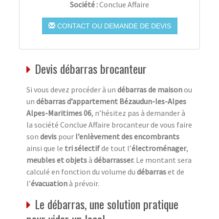
Société :
Conclue Affaire
CONTACT OU DEMANDE DE DEVIS
Devis débarras brocanteur
Si vous devez procéder à un
débarras de maison
ou
un
débarras d’appartement Bézaudun-les-Alpes
Alpes-Maritimes 06
, n’hésitez pas à demander à
la société Conclue Affaire brocanteur de vous faire
son
devis
pour
l’enlèvement des encombrants
ainsi que le
tri sélectif
de tout l’
électroménager
,
meubles et objets
à
débarrasser.
Le montant sera
calculé en fonction du volume du
débarras
et de
l’
évacuation
à prévoir.
Le débarras, une solution pratique
pour vider un local