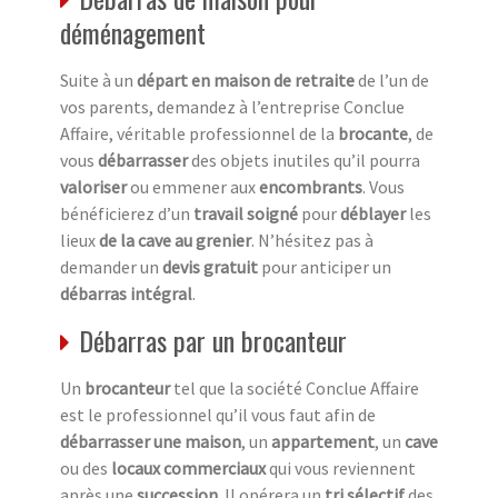
déménagement
Suite à un
départ en maison de retraite
de l’un de
vos parents, demandez à l’entreprise Conclue
Affaire, véritable professionnel de la
brocante
, de
vous
débarrasser
des objets inutiles qu’il pourra
valoriser
ou emmener aux
encombrants
. Vous
bénéficierez d’un
travail soigné
pour
déblayer
les
lieux
de la cave au grenier
. N’hésitez pas à
demander un
devis gratuit
pour anticiper un
débarras intégral
.
Débarras par un brocanteur
Un
brocanteur
tel que la société Conclue Affaire
est le professionnel qu’il vous faut afin de
débarrasser une maison
, un
appartement
, un
cave
ou des
locaux commerciaux
qui vous reviennent
après une
succession
. Il opérera un
tri sélectif
des