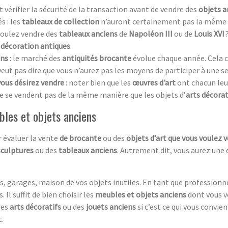
aut vérifier la sécurité de la transaction avant de vendre des
objets a
s : les
tableaux de collection
n’auront certainement pas la même 
 voulez vendre des
tableaux anciens
de
Napoléon III
ou de
Louis XVI
 décoration antiques
.
ens
: le marché des
antiquités brocante
évolue chaque année. Cela c
 veut pas dire que vous n’aurez pas les moyens de participer à une s
vous désirez vendre
: noter bien que les
œuvres d’art
ont chacun leur 
e se vendent pas de la même manière que les objets d’
arts décorat
bles et objets anciens
 évaluer la vente
de brocante
ou des
objets d’art que vous voulez 
sculptures
ou des
tableaux anciens
. Autrement dit, vous aurez une 
, garages, maison de vos objets inutiles. En tant que professionn
 Il suffit de bien choisir les
meubles et objets anciens
dont vous v
des
arts décoratifs
ou des
jouets anciens
si c’est ce qui vous convie
.