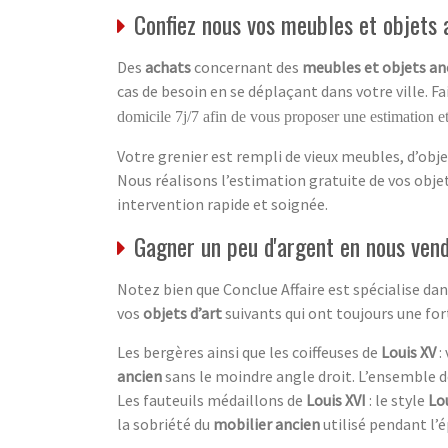
Confiez nous vos meubles et objets a
Des
achats
concernant des
meubles et objets an
cas de besoin en se déplaçant dans votre ville. F
domicile 7j/7 afin de vous proposer une estimation et
Votre grenier est rempli de vieux meubles, d’obje
Nous réalisons l’estimation gratuite de vos obj
intervention rapide et soignée.
Gagner un peu d'argent en nous vend
Notez bien que Conclue Affaire est spécialise d
vos
objets d’art
suivants qui ont toujours une fo
Les bergères ainsi que les coiffeuses de
Louis XV
:
ancien
sans le moindre angle droit. L’ensemble 
Les fauteuils médaillons de
Louis XVI
: le style
Lou
la sobriété du
mobilier ancien
utilisé pendant l’é