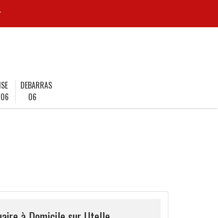
r
ISE
DEBARRAS
 06
06
uaire à Domicile sur Utelle