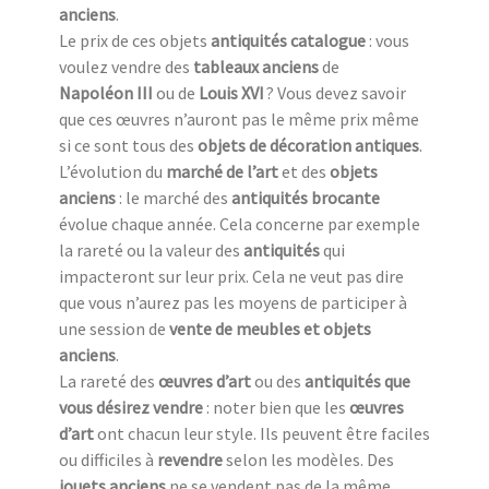
anciens
.
Le prix de ces objets
antiquités catalogue
: vous
voulez vendre des
tableaux anciens
de
Napoléon III
ou de
Louis XVI
? Vous devez savoir
que ces œuvres n’auront pas le même prix même
si ce sont tous des
objets de décoration antiques
.
L’évolution du
marché de l’art
et des
objets
anciens
: le marché des
antiquités brocante
évolue chaque année. Cela concerne par exemple
la rareté ou la valeur des
antiquités
qui
impacteront sur leur prix. Cela ne veut pas dire
que vous n’aurez pas les moyens de participer à
une session de
vente de meubles et objets
anciens
.
La rareté des
œuvres d’art
ou des
antiquités que
vous désirez vendre
: noter bien que les
œuvres
d’art
ont chacun leur style. Ils peuvent être faciles
ou difficiles à
revendre
selon les modèles. Des
jouets anciens
ne se vendent pas de la même