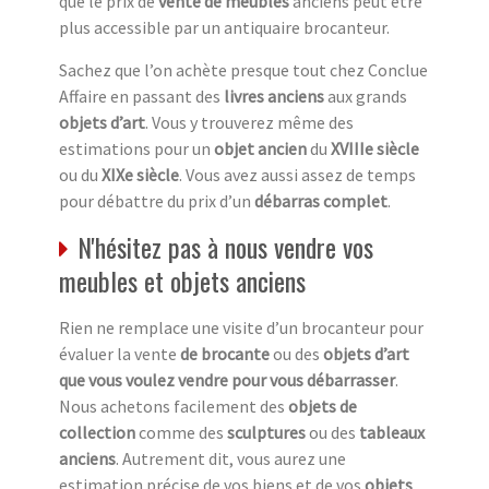
que le prix de
vente de meubles
anciens peut être
plus accessible par un antiquaire brocanteur.
Sachez que l’on achète presque tout chez Conclue
Affaire en passant des
livres anciens
aux grands
objets d’art
. Vous y trouverez même des
estimations pour un
objet ancien
du
XVIIIe siècle
ou du
XIXe siècle
. Vous avez aussi assez de temps
pour débattre du prix d’un
débarras complet
.
N'hésitez pas à nous vendre vos
meubles et objets anciens
Rien ne remplace une visite d’un brocanteur pour
évaluer la vente
de brocante
ou des
objets d’art
que vous voulez vendre pour vous débarrasser
.
Nous achetons facilement des
objets de
collection
comme des
sculptures
ou des
tableaux
anciens
. Autrement dit, vous aurez une
estimation précise de vos biens et de vos
objets