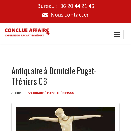
Bureau :
06 20 44 21 46
Nous contacter
Toggle
naviga
Antiquaire à Domicile Puget-
Théniers 06
Accueil
Antiquaire à Puget-Théniers 06