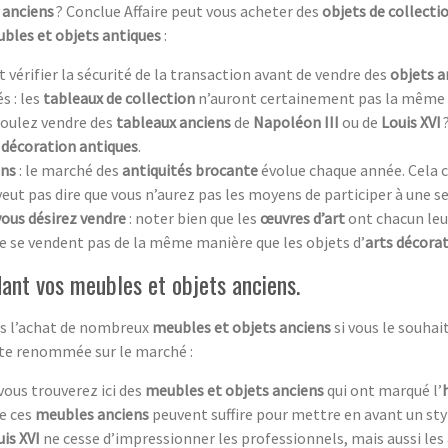
 anciens
? Conclue Affaire peut vous acheter des
objets de collecti
bles et objets antiques
:
aut vérifier la sécurité de la transaction avant de vendre des
objets a
s : les
tableaux de collection
n’auront certainement pas la même 
 voulez vendre des
tableaux anciens
de
Napoléon III
ou de
Louis XVI
 décoration antiques
.
ens
: le marché des
antiquités brocante
évolue chaque année. Cela c
 veut pas dire que vous n’aurez pas les moyens de participer à une s
vous désirez vendre
: noter bien que les
œuvres d’art
ont chacun leur 
e se vendent pas de la même manière que les objets d’
arts décorat
ant vos meubles et objets anciens.
ans l’achat de nombreux
meubles et objets anciens
si vous le souha
rte renommée sur le marché :
 vous trouverez ici des
meubles et objets anciens
qui ont marqué l’
de ces
meubles anciens
peuvent suffire pour mettre en avant un st
is XVI
ne cesse d’impressionner les professionnels, mais aussi les