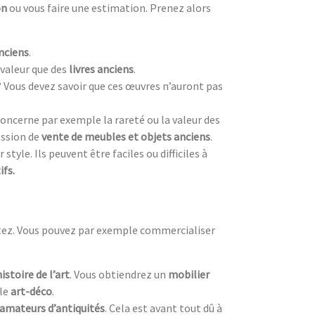
on
ou vous faire une estimation. Prenez alors
nciens
.
valeur que des
livres anciens
.
? Vous devez savoir que ces œuvres n’auront pas
oncerne par exemple la rareté ou la valeur des
ession de
vente de meubles et objets anciens
.
style. Ils peuvent être faciles ou difficiles à
ifs.
itez. Vous pouvez par exemple commercialiser
histoire de l’art
. Vous obtiendrez un
mobilier
yle
art-déco
.
amateurs d’antiquités
. Cela est avant tout dû à