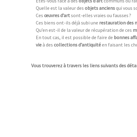
Êtes-vous face à des
objets d’art
communs ou rar
Quelle est la valeur des
objets anciens
qui vous s
Ces
œuvres d’art
sont-elles vraies ou fausses ?
Ces biens ont-ils déjà subi une
restauration des 
Qu’en est-il de la valeur de récupération de ces
m
En tout cas, il est possible de faire de
bonnes aff
vie
à des
collections d’antiquité
en faisant les ch
Vous trouverez à travers les liens suivants des détai