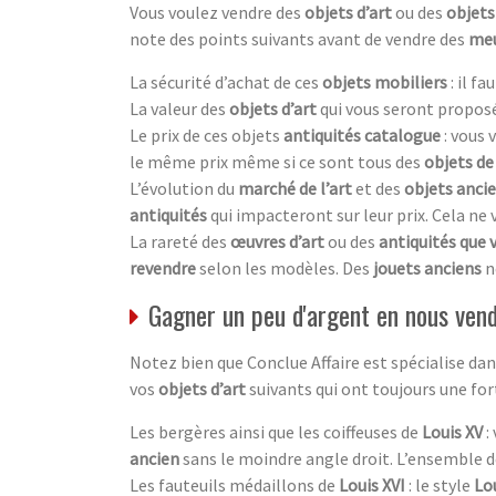
Vous voulez vendre des
objets d’art
ou des
objets
note des points suivants avant de vendre des
meu
La sécurité d’achat de ces
objets mobiliers
: il f
La valeur des
objets d’art
qui vous seront proposé
Le prix de ces objets
antiquités catalogue
: vous
le même prix même si ce sont tous des
objets de
L’évolution du
marché de l’art
et des
objets anci
antiquités
qui impacteront sur leur prix. Cela ne
La rareté des
œuvres d’art
ou des
antiquités que 
revendre
selon les modèles. Des
jouets anciens
n
Gagner un peu d'argent en nous vend
Notez bien que Conclue Affaire est spécialise d
vos
objets d’art
suivants qui ont toujours une fo
Les bergères ainsi que les coiffeuses de
Louis XV
:
ancien
sans le moindre angle droit. L’ensemble 
Les fauteuils médaillons de
Louis XVI
: le style
Lou