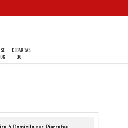
r
ISE
DEBARRAS
 06
06
ire à Domicile sur Pierrefeu