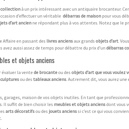
 collection
à un prix intéressant avec un antiquaire brocanteur. C
occasion d’effectuer un véritable
débarras de maison
pour vous déb
jets d’art ancien
ne répondant plus à vos attentes. Notez que le pr
e Affaire en passant des
livres anciens
aux grands
objets d’art
. Vou
us avez aussi assez de temps pour débattre du prix d’un
débarras c
bles et objets anciens
 évaluer la vente
de brocante
ou des
objets d’art que vous voulez 
sculptures
ou des
tableaux anciens
. Autrement dit, vous aurez une 
, garages, maison de vos objets inutiles. En tant que professionn
 Il suffit de bien choisir les
meubles et objets anciens
dont vous v
des
arts décoratifs
ou des
jouets anciens
si c’est ce qui vous convie
.