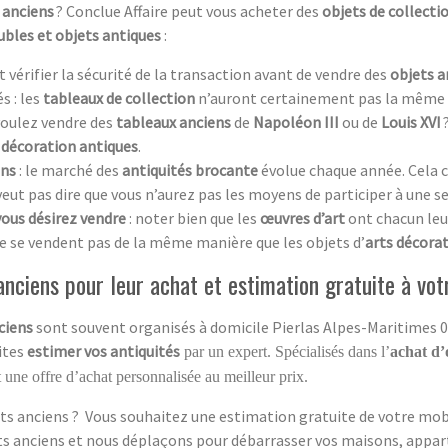
 anciens
? Conclue Affaire peut vous acheter des
objets de collecti
bles et objets antiques
:
aut vérifier la sécurité de la transaction avant de vendre des
objets a
s : les
tableaux de collection
n’auront certainement pas la même 
 voulez vendre des
tableaux anciens
de
Napoléon III
ou de
Louis XVI
 décoration antiques
.
ens
: le marché des
antiquités brocante
évolue chaque année. Cela c
 veut pas dire que vous n’aurez pas les moyens de participer à une s
vous désirez vendre
: noter bien que les
œuvres d’art
ont chacun leur 
e se vendent pas de la même manière que les objets d’
arts décorat
nciens pour leur achat et estimation gratuite à vot
ciens
sont souvent organisés à domicile Pierlas Alpes-Maritimes 06
aites
estimer vos antiquités
par un expert. Spécialisés dans l’
achat d’
 une offre d’achat personnalisée au meilleur prix.
ts anciens ? Vous souhaitez une estimation gratuite de votre mobil
ets anciens et nous déplaçons pour débarrasser vos maisons, appar