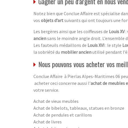
Gagner un peu d'argent en nous vend
Notez bien que Conclue Affaire est spécialise d
vos
objets d’art
suivants qui ont toujours une fo
Les bergères ainsi que les coiffeuses de
Louis XV
:
ancien
sans le moindre angle droit. L’ensemble 
Les fauteuils médaillons de
Louis XVI
: le style
Lou
la sobriété du
mobilier ancien
utilisé pendant l’é
Nous pouvons vous acheter vos meil
Conclue Affaire à Pierlas Alpes-Maritimes 06 peu
acheter ceci concerne aussi l’
achat de meubles e
votre service.
Achat de vieux meubles
Achat de bibelots, tableaux, statues en bronze
Achat de pendules et carillons
Achat de livres