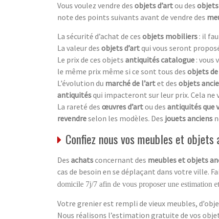
Vous voulez vendre des
objets d’art
ou des
objets
note des points suivants avant de vendre des
meu
La sécurité d’achat de ces
objets mobiliers
: il f
La valeur des
objets d’art
qui vous seront proposé
Le prix de ces objets
antiquités catalogue
: vous
le même prix même si ce sont tous des
objets de
L’évolution du
marché de l’art
et des
objets anci
antiquités
qui impacteront sur leur prix. Cela ne
La rareté des
œuvres d’art
ou des
antiquités que 
revendre
selon les modèles. Des
jouets anciens
n
Confiez nous vos meubles et objets a
Des
achats
concernant des
meubles et objets an
cas de besoin en se déplaçant dans votre ville. F
domicile 7j/7 afin de vous proposer une estimation et
Votre grenier est rempli de vieux meubles, d’obje
Nous réalisons l’estimation gratuite de vos obj