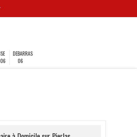
r
ISE
DEBARRAS
 06
06
aire à Domicile sur Pierlas