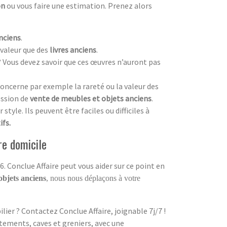
on
ou vous faire une estimation. Prenez alors
nciens
.
valeur que des
livres anciens
.
? Vous devez savoir que ces œuvres n’auront pas
oncerne par exemple la rareté ou la valeur des
ession de
vente de meubles et objets anciens
.
style. Ils peuvent être faciles ou difficiles à
ifs.
re domicile
. Conclue Affaire peut vous aider sur ce point en
objets anciens
, nous nous déplaçons à votre
ier ? Contactez Conclue Affaire, joignable 7j/7 !
tements, caves et greniers, avec une